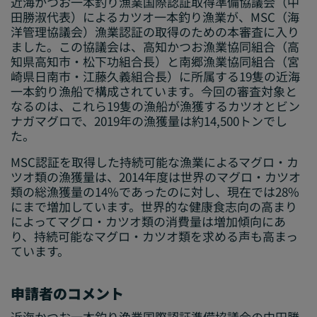
近海かつお一本釣り漁業国際認証取得準備協議会（中
田勝淑代表）によるカツオ一本釣り漁業が、MSC（海
洋管理協議会）漁業認証の取得のための本審査に入り
ました。この協議会は、高知かつお漁業協同組合（高
知県高知市・松下功組合長）と南郷漁業協同組合（宮
崎県日南市・江藤久義組合長）に所属する19隻の近海
一本釣り漁船で構成されています。今回の審査対象と
なるのは、これら19隻の漁船が漁獲するカツオとビン
ナガマグロで、2019年の漁獲量は約14,500トンでし
た。
MSC認証を取得した持続可能な漁業によるマグロ・カ
ツオ類の漁獲量は、2014年度は世界のマグロ・カツオ
類の総漁獲量の14%であったのに対し、現在では28%
にまで増加しています。世界的な健康食志向の高まり
によってマグロ・カツオ類の消費量は増加傾向にあ
り、持続可能なマグロ・カツオ類を求める声も高まっ
ています。
申請者のコメント
近海かつお一本釣り漁業国際認証準備協議会の中田勝