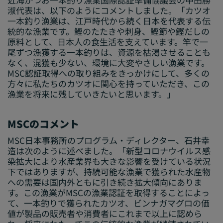
淑代表は、以下のようにコメントしました。「カツオ
一本釣り漁業は、江戸時代から続く日本を代表する伝
統的な漁業です。鰹のたたきや刺身、鰹節や鰹だしの
原料として、日本人の食生活を支えています。竿で一
尾ずつ漁獲する一本釣りは、資源を枯渇させることも
なく、混獲も少ない、環境に大変やさしい漁業です。
MSC認証取得への取り組みをきっかけにして、多くの
方々に私たちのカツオに関心を持っていただき、この
漁業を将来に残していきたいと思います。」
MSCのコメント
MSC日本事務所のプログラム・ディレクター、石井幸
造は次のように述べました。「新型コロナウイルス感
染拡大により水産業界も大きな影響を受けている状況
下ではありますが、持続可能な漁業で獲られた水産物
への需要は国内外ともに引き続き拡大傾向にありま
す。この漁業がMSCの漁業認証を取得することによっ
て、一本釣りで獲られたカツオ、ビンナガマグロの価
値が製品の販売者や消費者にこれまで以上に認めら