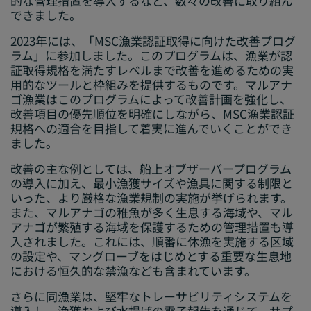
的な管理措置を導入するなど、数々の改善に取り組ん
できました。
2023年には、「MSC漁業認証取得に向けた改善プログ
ラム」に参加しました。このプログラムは、漁業が認
証取得規格を満たすレベルまで改善を進めるための実
用的なツールと枠組みを提供するものです。マルアナ
ゴ漁業はこのプログラムによって改善計画を強化し、
改善項目の優先順位を明確にしながら、MSC漁業認証
規格への適合を目指して着実に進んでいくことができ
ました。
改善の主な例としては、船上オブザーバープログラム
の導入に加え、最小漁獲サイズや漁具に関する制限と
いった、より厳格な漁業規制の実施が挙げられます。
また、マルアナゴの稚魚が多く生息する海域や、マル
アナゴが繁殖する海域を保護するための管理措置も導
入されました。これには、順番に休漁を実施する区域
の設定や、マングローブをはじめとする重要な生息地
における恒久的な禁漁なども含まれています。
さらに同漁業は、堅牢なトレーサビリティシステムを
導入し、漁獲および水揚げの電子報告を通じて、サプ