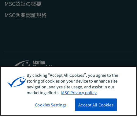
MSC認証の概要
MSC漁業認証規格
By clicking “Accept All Cookies”, you agree to the
storing of cookies on your device to enhance site
Sites
日本
navigation, analyze site usage, and assist in our
marketing efforts.
MSC Privacy policy
Cookies Settings
Accept All Cookies
ニュースレターに登録する