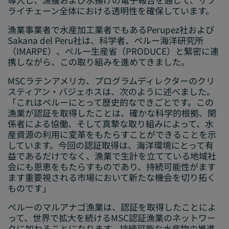
ライチェーン全体における透明性を確保しています。
漁業事業者で水産加工業者でもあるPerupez社および
Sakana del Peru社は、科学者、ペルー海洋研究所
（IMARPE）、ペルー生産省（PRODUCE）と緊密に連
携しながら、この取り組みを進めてきました。
MSCラテンアメリカ、プログラムディレクターのクリ
スティアン・バジェホスは、次のように述べました。
「これはペルーにとって歴史的なできごとです。この
漁業が認証を取得したことは、確かな科学的根拠、関
係者による協働、そして真摯な取り組みによって、水
産資源の利用に変革をもたらすことができることを示
しています。今回の認証取得は、海洋環境にとって有
益であるだけでなく、漁業で生計を立てている地域社
会にも恩恵をもたらすものであり、持続可能性がます
ます重要視される市場において新たな機会を切り拓く
ものです」
ペルーのマルアナゴ漁業は、認証を取得したことによ
って、世界で拡大を続けるMSC認証漁業のネットワー
クに加わることになります。持続可能な水産物の推進