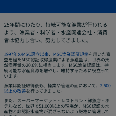
25年間にわたり、持続可能な漁業が行われる
よう、漁業者・科学者・水産関連会社・消費
者は協力し合い、努力してきました。
1997年のMSC設立以来
、
MSC漁業認証規格
を用いた審
査を経たMSC認証取得漁業による漁獲量は、
世界の天
然漁獲量の20.6％
に相当します。MSC漁業認証は、持
続可能な水産資源を増やし、維持するために役立って
います。
漁業は認証取得後も、操業や管理の面において、
2,600
以上の改善
を行ってきました。
また、スーパーマーケット・レストラン・鮮魚店・ホ
テルなど、世界で51,000以上の現場が、MSC認証の水
産物と非認証水産物が混ざらないよう厳格に管理して