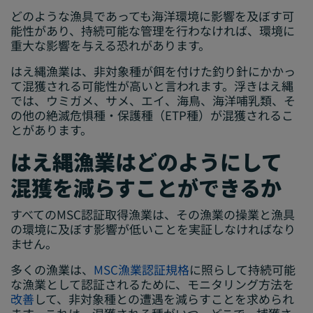
どのような漁具であっても海洋環境に影響を及ぼす可
能性があり、持続可能な管理を行わなければ、環境に
重大な影響を与える恐れがあります。
はえ縄漁業は、非対象種が餌を付けた釣り針にかかっ
て混獲される可能性が高いと言われます。浮きはえ縄
では、ウミガメ、サメ、エイ、海鳥、海洋哺乳類、そ
の他の絶滅危惧種・保護種（ETP種）が混獲されるこ
とがあります。
はえ縄漁業はどのようにして
混獲を減らすことができるか
すべてのMSC認証取得漁業は、その漁業の操業と漁具
の環境に及ぼす影響が低いことを実証しなければなり
ません。
多くの漁業は、
MSC漁業認証規格
に照らして持続可能
な漁業として認証されるために、モニタリング方法を
改善
して、非対象種との遭遇を減らすことを求められ