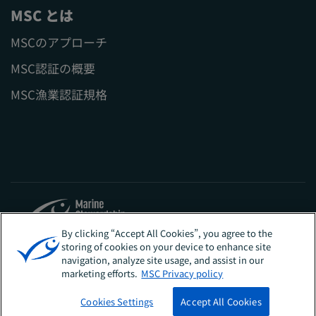
MSC とは
MSCのアプローチ
MSC認証の概要
MSC漁業認証規格
By clicking “Accept All Cookies”, you agree to the
storing of cookies on your device to enhance site
Sites
日本
navigation, analyze site usage, and assist in our
marketing efforts.
MSC Privacy policy
Cookies Settings
Accept All Cookies