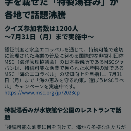
字を載せた「特製湯呑み」が
各地で話題沸騰
クイズ参加者数は1200人
～7月31日（月）まで実施中～
認証制度と水産エコラベルを通じて、持続可能で適切
に管理された漁業の普及に努める国際的な非営利団体
MSC（海洋管理協議会）の日本事務所であるMSCジャ
パンは、持続可能な漁業で獲られた水産物の証である
MSC「海のエコラベル」の認知向上を目指し、7月31
日（月）まで
「海の恵みを守る約束。選ぼうMSCラベ
ル」キャンペーン
を実施中です。
https://www.msc.org/jp/2023cp
特製湯呑みが水族館や公園のレストランで話
題
“持続可能な漁業に目を向けて、海から多様な魚たちが