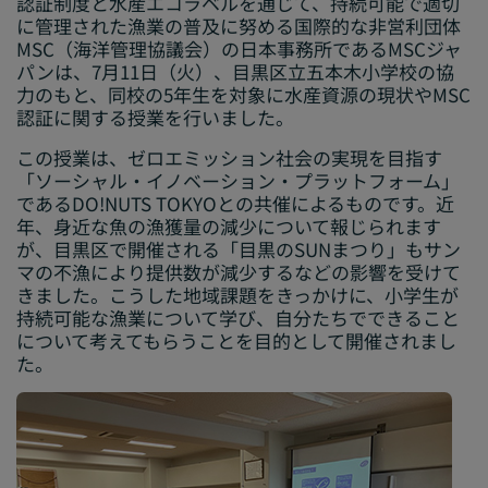
認証制度と水産エコラベルを通じて、持続可能で適切
に管理された漁業の普及に努める国際的な非営利団体
MSC（海洋管理協議会）の日本事務所であるMSCジャ
パンは、7月11日（火）、目黒区立五本木小学校の協
力のもと、同校の5年生を対象に水産資源の現状やMSC
認証に関する授業を行いました。
この授業は、ゼロエミッション社会の実現を目指す
「ソーシャル・イノベーション・プラットフォーム」
であるDO!NUTS TOKYOとの共催によるものです。近
年、身近な魚の漁獲量の減少について報じられます
が、目黒区で開催される「目黒のSUNまつり」もサン
マの不漁により提供数が減少するなどの影響を受けて
きました。こうした地域課題をきっかけに、小学生が
持続可能な漁業について学び、自分たちでできること
について考えてもらうことを目的として開催されまし
た。