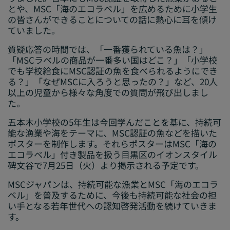
とや、MSC「海のエコラベル」を広めるために小学生
の皆さんができることについての話に熱心に耳を傾け
ていました。
質疑応答の時間では、「一番獲られている魚は？」
「MSCラベルの商品が一番多い国はどこ？」「小学校
でも学校給食にMSC認証の魚を食べられるようにでき
る？」「なぜMSCに入ろうと思ったの？」など、20人
以上の児童から様々な角度での質問が飛び出しまし
た。
五本木小学校の5年生は今回学んだことを基に、持続可
能な漁業や海をテーマに、MSC認証の魚などを描いた
ポスターを制作します。それらポスターはMSC「海の
エコラベル」付き製品を扱う目黒区のイオンスタイル
碑文谷で7月25日（火）より掲示される予定です。
MSCジャパンは、持続可能な漁業とMSC「海のエコラ
ベル」を普及するために、今後も持続可能な社会の担
い手となる若年世代への認知啓発活動を続けていきま
す。