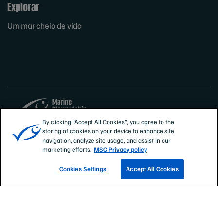
Explorar
Um mar cheio de vida
By clicking “Accept All Cookies”, you agree to the
storing of cookies on your device to enhance site
Sites
Portugal
navigation, analyze site usage, and assist in our
marketing efforts.
MSC Privacy policy
Cookies Settings
Accept All Cookies
NOSSAS PESCARIAS