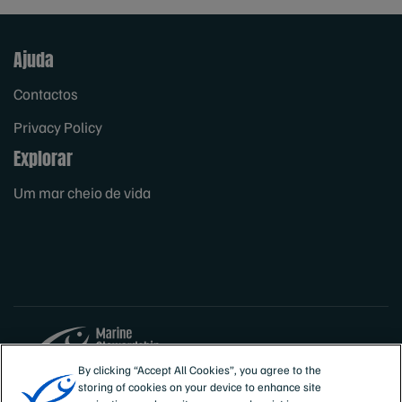
Ajuda
Contactos
Privacy Policy
Explorar
Um mar cheio de vida
By clicking “Accept All Cookies”, you agree to the
storing of cookies on your device to enhance site
Sites
Portugal