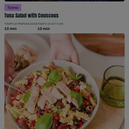
Tonno
Tuna Salad with Couscous
TEMPO DI PREPARAZIONE
TEMPO DI COTTURA
10 min
10 min