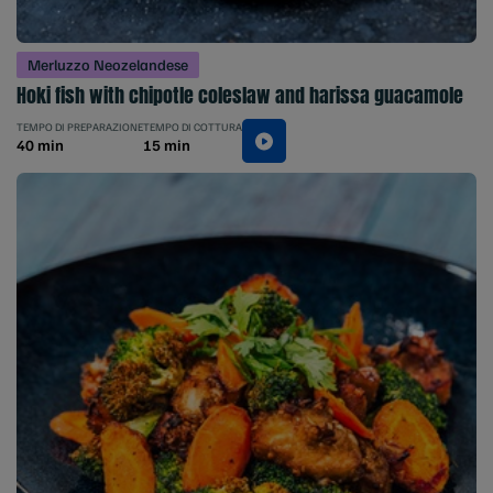
Merluzzo Neozelandese
Hoki fish with chipotle coleslaw and harissa guacamole
TEMPO DI PREPARAZIONE
TEMPO DI COTTURA
40 min
15 min