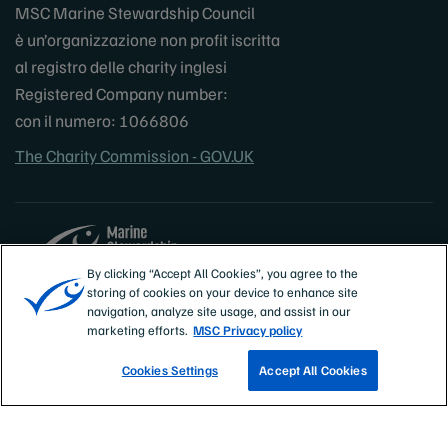
MSC Marine Stewardship Council
è un’organizzazione non profit iscritta
al registro delle charity inglesi
Registered Company number:
con il numero: 1066806
The Charity Commission - GOV.UK
By clicking “Accept All Cookies”, you agree to the
storing of cookies on your device to enhance site
Sites
Italia
navigation, analyze site usage, and assist in our
marketing efforts.
MSC Privacy policy
Cookies Settings
Accept All Cookies
SCOPRI LE NOSTRE ATTIVITÀ DI PESCA