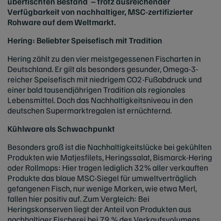
überfischten Bestand – trotz ausreichender
Verfügbarkeit von nachhaltiger, MSC-zertifizierter
Rohware auf dem Weltmarkt.
Hering: Beliebter Speisefisch mit Tradition
Hering zählt zu den vier meistgegessenen Fischarten in
Deutschland. Er gilt als besonders gesunder, Omega-3-
reicher Speisefisch mit niedrigem CO2-Fußabdruck und
einer bald tausendjährigen Tradition als regionales
Lebensmittel. Doch das Nachhaltigkeitsniveau in den
deutschen Supermarktregalen ist ernüchternd.
Kühlware als Schwachpunkt
Besonders groß ist die Nachhaltigkeitslücke bei gekühlten
Produkten wie Matjesfilets, Heringssalat, Bismarck-Hering
oder Rollmops: Hier tragen lediglich 32% aller verkauften
Produkte das blaue MSC-Siegel für umweltverträglich
gefangenen Fisch, nur wenige Marken, wie etwa Merl,
fallen hier positiv auf. Zum Vergleich: Bei
Heringskonserven liegt der Anteil von Produkten aus
nachhaltiger Fischerei bei 79 % des Verkaufsvolumens,