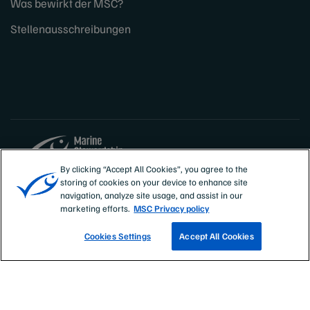
Was bewirkt der MSC?
Stellenausschreibungen
By clicking “Accept All Cookies”, you agree to the
storing of cookies on your device to enhance site
Sites
Deutschland, Österreich, Schweiz
navigation, analyze site usage, and assist in our
marketing efforts.
MSC Privacy policy
Cookies Settings
Accept All Cookies
PRESSERAUM