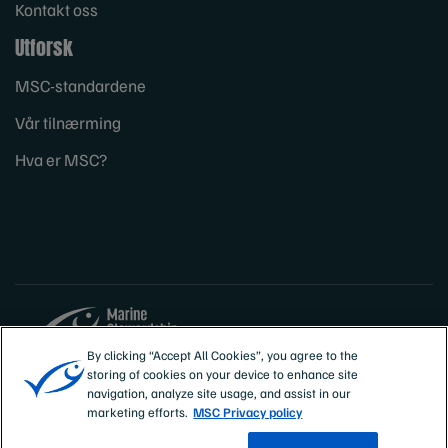
Kontakt oss
Utforsk
MSC-standardene
Vår tilnærming
Hva er MSC?
By clicking “Accept All Cookies”, you agree to the
storing of cookies on your device to enhance site
Sites
Norge
navigation, analyze site usage, and assist in our
marketing efforts.
MSC Privacy policy