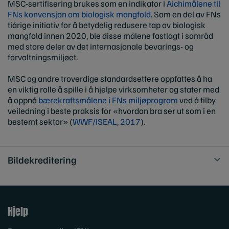
MSC-sertifisering brukes som en indikator i
Aichimålene til
FNs konvensjon om biologisk mangfold
. Som en del av FNs
tiårige initiativ for å betydelig redusere tap av biologisk
mangfold innen 2020, ble disse målene fastlagt i samråd
med store deler av det internasjonale bevarings- og
forvaltningsmiljøet.
MSC og andre troverdige standardsettere oppfattes å ha
en viktig rolle å spille i å hjelpe virksomheter og stater med
å oppnå
bærekraftsmålene i FNs miljøprogram
ved å tilby
veiledning i beste praksis for «hvordan bra ser ut som i en
bestemt sektor» (
WWF/ISEAL, 2017
).
Bildekreditering
Hjelp