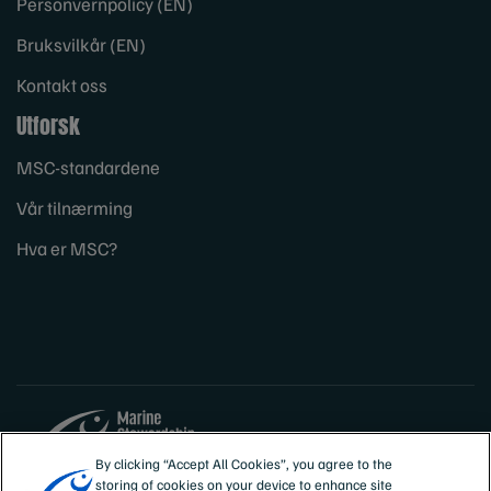
Personvernpolicy (EN)
Bruksvilkår (EN)
Kontakt oss
Utforsk
MSC-standardene
Vår tilnærming
Hva er MSC?
By clicking “Accept All Cookies”, you agree to the
storing of cookies on your device to enhance site
Sites