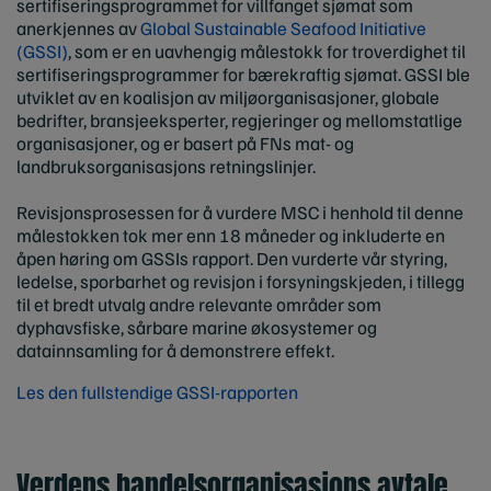
sertifiseringsprogrammet for villfanget sjømat som
anerkjennes av
Global Sustainable Seafood Initiative
(GSSI)
, som er en uavhengig målestokk for troverdighet til
sertifiseringsprogrammer for bærekraftig sjømat. GSSI ble
utviklet av en koalisjon av miljøorganisasjoner, globale
bedrifter, bransjeeksperter, regjeringer og mellomstatlige
organisasjoner, og er basert på FNs mat- og
landbruksorganisasjons retningslinjer.
Revisjonsprosessen for å vurdere MSC i henhold til denne
målestokken tok mer enn 18 måneder og inkluderte en
åpen høring om GSSIs rapport. Den vurderte vår styring,
ledelse, sporbarhet og revisjon i forsyningskjeden, i tillegg
til et bredt utvalg andre relevante områder som
dyphavsfiske, sårbare marine økosystemer og
datainnsamling for å demonstrere effekt.
Les den fullstendige GSSI-rapporten
Verdens handelsorganisasjons avtale