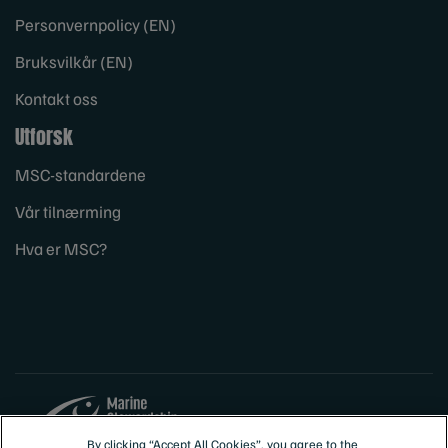
Personvernpolicy (EN)
Bruksvilkår (EN)
Kontakt oss
Utforsk
MSC-standardene
Vår tilnærming
Hva er MSC?
By clicking “Accept All Cookies”, you agree to the