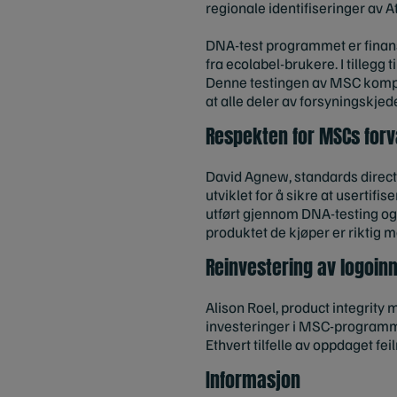
regionale identifiseringer av
DNA-test programmet er finansi
fra ecolabel-brukere. I tillegg
Denne testingen av MSC kompli
at alle deler av forsyningskj
Respekten for MSCs for
David Agnew, standards direct
utviklet for å sikre at usertifi
utført gjennom DNA-testing og 
produktet de kjøper er riktig m
Reinvestering av logoinn
Alison Roel, product integrity
investeringer i MSC-programmet
Ethvert tilfelle av oppdaget fei
Informasjon