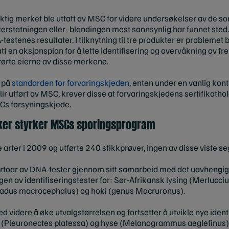
iktig merket ble uttatt av MSC for videre undersøkelser av de so
rstatningen eller -blandingen mest sannsynlig har funnet sted. H
estenes resultater. I tilknytning til tre produkter er problemet blit
ngsatt en aksjonsplan for å lette identifisering og overvåkning av fr
rørte eierne av disse merkene.
d på
standarden for forvaringskjeden
, enten under en vanlig kontr
ir utført av MSC, krever disse at forvaringskjedens sertifikatho
SCs forsyningskjede.
kker styrker MSCs sporingsprogram
 arter i 2009 og utførte 240 stikkprøver, ingen av disse viste s
ertoar av DNA-tester gjennom sitt samarbeid med det uavhengig
gen av identifiseringstester for: Sør-Afrikansk lysing (Merlucc
(Gadus macrocephalus) og hoki (genus Macruronus).
 videre å øke utvalgstørrelsen og fortsetter å utvikle nye identif
 (Pleuronectes platessa) og hyse (Melanogrammus aeglefinus).