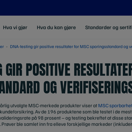
Hva vi gjør
Hva du kan gjøre
Standarder og sertif
er
DNA-testing gir positive resultater for MSC sporingsstandard og 
 GIR POSITIVE RESULTAT
ANDARD OG VERIFISERIN
årlig utvalgte MSC-merkede produkter viser at
MSC sporbarhets
 kundeforsikring. Av de 196 produktene som ble testet i de mes
 valideringsrate på 98 prosent – og testing bekreftet at disse s
. Prøver ble samlet inn fra elleve forskjellige markeder (inklude