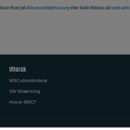
lison Roel på
Alison.roel@msc
.org
eller Kate Wilcox på
kate.wil
Utforsk
MSC-standardene
Vår tilnærming
Hva er MSC?