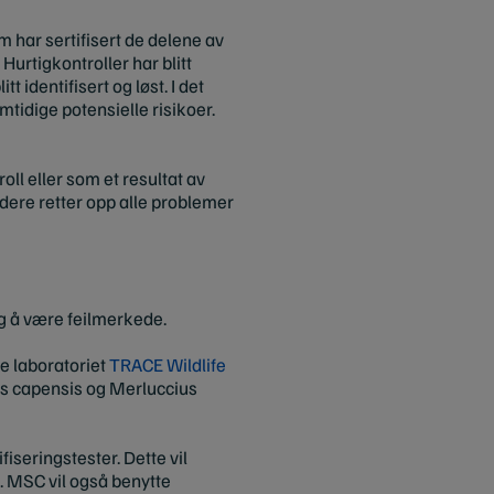
m har sertifisert de delene av
urtigkontroller har blitt
t identifisert og løst. I det
emtidige potensielle risikoer.
oll eller som et resultat av
ldere retter opp alle problemer
eg å være feilmerkede.
e laboratoriet
TRACE Wildlife
ius capensis og Merluccius
iseringstester. Dette vil
 MSC vil også benytte