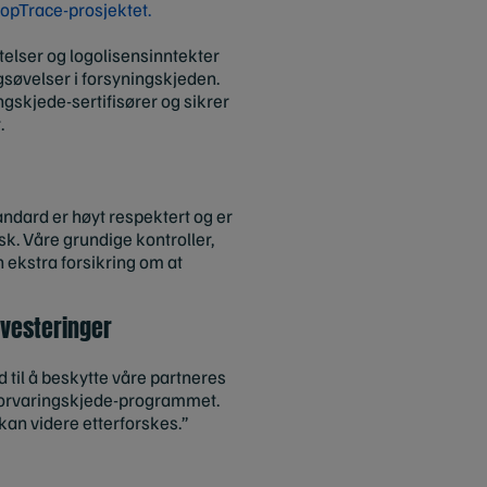
opTrace-prosjektet.
telser og logolisensinntekter
ngsøvelser i forsyningskjeden.
skjede-sertifisører og sikrer
.
ndard er høyt respektert og er
isk. Våre grundige kontroller,
 ekstra forsikring om at
nvesteringer
 til å beskytte våre partneres
r forvaringskjede-programmet.
 kan videre etterforskes.”