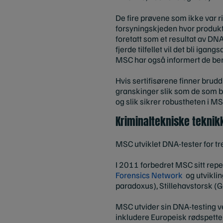
De fire prøvene som ikke var r
forsyningskjeden hvor produkte
foretatt som et resultat av DNA-t
fjerde tilfellet vil det bli iga
MSC har også informert de be
Hvis sertifisørene finner brud
granskinger slik som de som bl
og slik sikrer robustheten i M
Kriminaltekniske tekni
MSC utviklet DNA-tester for tre
I 2011 forbedret MSC sitt rep
Forensics Network
og utviklin
paradoxus), Stillehavstorsk 
MSC utvider sin DNA-testing ved
inkludere Europeisk rødspette