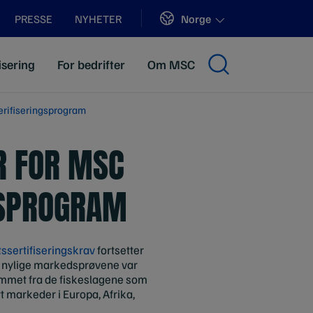
Sites
Norge
PRESSE
NYHETER
isering
For bedrifter
Om MSC
verifiseringsprogram
ER FOR MSC
GSPROGRAM
sertifiseringskrav
fortsetter
t nylige markedsprøvene var
tammet fra de fiskeslagene som
rt markeder i Europa, Afrika,