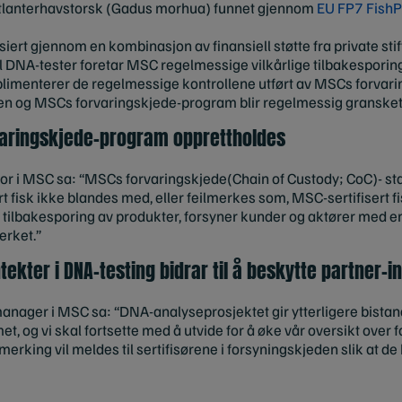
 Atlanterhavstorsk (Gadus morhua) funnet gjennom
EU FP7 FishP
ert gjennom en kombinasjon av finansiell støtte fra private stif
 til DNA-tester foretar MSC regelmessige vilkårlige tilbakespori
menterer de regelmessige kontrollene utført av MSCs forvaring
eden og MSCs forvaringskjede-program blir regelmessig gransket
varingskjede-program opprettholdes
or i MSC sa: “MSCs forvaringskjede(Chain of Custody; CoC)- sta
sert fisk ikke blandes med, eller feilmerkes som, MSC-sertifisert f
tilbakesporing av produkter, forsyner kunder og aktører med en
erket.”
tekter i DNA-testing bidrar til å beskytte partner-i
 manager i MSC sa: “DNA-analyseprosjektet gir ytterligere bistand
, og vi skal fortsette med å utvide for å øke vår oversikt ove
lmerking vil meldes til sertifisørene i forsyningskjeden slik at de