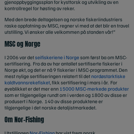
gjenoppbyggingssplan for kysttorsk og utvikling av en
kontrollregel for høsting av reker.
Med den brede deltagelsen og norske fiskeriindustriers
raske oppfatning av MSC, regner vi med at det blir en travel
utstilling. Vi ønsker alle velkommen på standen vår!”
MSC og Norge
I 2006 var det
seifiskeriene i Norge
som først ba om MSC-
sertifisering. Fra da av har antallet sertifiserte fiskerier i
Norge økt, og det er nå 9 fiskerier i MSC-programmet. Den
mest nylige sertifiseringen relatert til det
nordøstarktiske
kaldtvannsrekefisket
, fikk sertifisering i mars i år. For
øyeblikket er det mer enn
15000 MSC-merkede produkter
som er tilgjengelige rundt om i verden og 1800 av disse er
produsert i Norge. 140 av disse produktene er
tilgjengelige i det norske detaljistmarkedet.
Om Nor-Fishing
Utstillingen
Nor-Fishing
har vist frem norsk