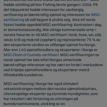
hadde utstilling på Nor-Fishing første gangen i 2006. På
det tidspunktet hadde interessen for uavhengig
verifisering av bærekraftig sjømat og interessen for
MSC-
sertifisering
så vidt begynt å utvikle seg. Ikke ett norsk
fiskeri hadde oppnådd MSC-sertifisering. Kontrasten i dag
er bemerkelsesverdig. Alle viktige kommersielle arter i
norske fiskerier er nå MSC-sertifisert: torsk, hyse, sei, sild,
reker, krill og makrell (opphørt) og representerer 75 % av
den eksporterte verdien av villfanget sjømat fra Norge.
Mer enn 140 sjømatforedlere og eksportører i Norge er
MSC Chain of Custody-sertifisert.
MSC-sertifiseringen av
norsk sjømat har bekreftet Norges utmerkede
bærekraftige referanser og har vært en fordel i markedene
ved å hjelpe sjømatforedlere og eksportører med å
tilfredsstille kundekrav.
MSC-sertifisering i Norge har også stimulert
vekselvirkningen mellom den norske sjømatindustrien,
vitenskapelige eksperter og styrende myndigheter, som
har resultert i økt forskning av virkningen på
bunndyrsamfunnene, utvikling av en