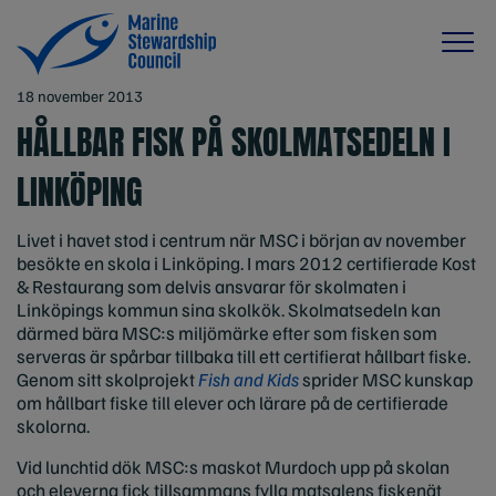
18 november 2013
HÅLLBAR FISK PÅ SKOLMATSEDELN I
LINKÖPING
Livet i havet stod i centrum när MSC i början av november
besökte en skola i Linköping. I mars 2012 certifierade Kost
& Restaurang som delvis ansvarar för skolmaten i
Linköpings kommun sina skolkök. Skolmatsedeln kan
därmed bära MSC:s miljömärke efter som fisken som
serveras är spårbar tillbaka till ett certifierat hållbart fiske.
Genom sitt skolprojekt
Fish and Kids
sprider MSC kunskap
om hållbart fiske till elever och lärare på de certifierade
skolorna.
Vid lunchtid dök MSC:s maskot Murdoch upp på skolan
och eleverna fick tillsammans fylla matsalens fiskenät