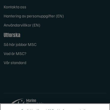
Kontakta oss
Hantering av personuppgifter (EN)
Användarvillkor (EN)
Utforska
Så här jobbar MSC
Vad är MSC?
Vår standard