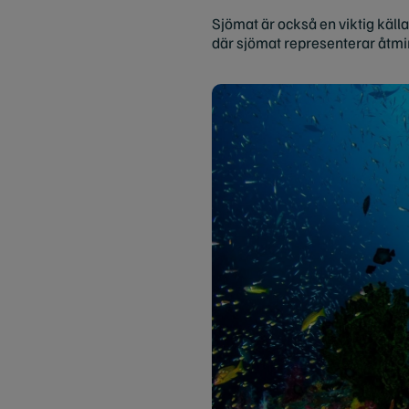
Sjömat är också en viktig käll
där sjömat representerar åtmi