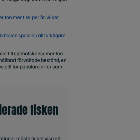
ton mer fisk per år, vilket
n haven spela en allt viktigare
jömat till sjömatskonsumenten.
ållbart förvaltade bestånd, en
ciellt för populära arter som
ierade fisken
ationer måste fisket visa att