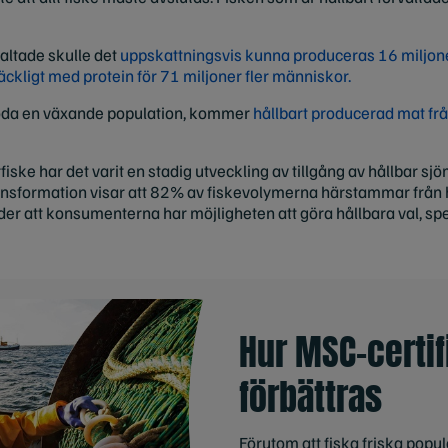
valtade skulle det
uppskattningsvis kunna produceras 16 miljoner 
räckligt med protein för 71 miljoner fler människor.
öda en växande population, kommer
hållbart producerad mat frå
fiske har det varit en stadig utveckling av tillgång av hållbar s
nsformation visar att 82% av fiskevolymerna härstammar från h
er att konsumenterna har möjligheten att göra hållbara val, spe
Hur MSC-certif
förbättras
Förutom att fiska friska popul