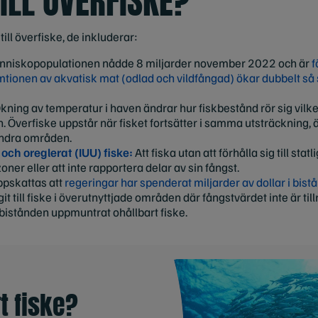
ILL ÖVERFISKE?
till överfiske, de inkluderar:
niskopopulationen nådde 8 miljarder november 2022 och är
f
tionen av akvatisk mat (odlad och vildfångad) ökar dubbelt så
kning av temperatur i haven ändrar hur fiskbestånd rör sig vilket 
en. Överfiske uppstår när fisket fortsätter i samma utsträckning,
l andra områden.
 och oreglerat (IUU) fiske:
Att fiska utan att förhålla sig till statl
er eller att inte rapportera delar av sin fångst.
ppskattas att
regeringar har spenderat miljarder av dollar i bistån
it till fiske i överutnyttjade områden där fångstvärdet inte är tillr
r bistånden uppmuntrat ohållbart fiske.
t fiske?