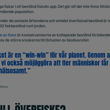
 fiskar i ett bestånd fiskats upp. Det gör att det inte finns till
älmående population.
under de senaste årtiondena och antalet överfiskad bestånd är n
0 fiskbestånd runt jorden.
 av fiske
är konsekvenserna av kollapsade bestånd förödande. 
v de större orsakerna till förlusten av biodiversitet.
ket är en “win-win” för vår planet. Genom a
vi också möjliggöra att fler människor får 
 hälsosamt.”
fficer