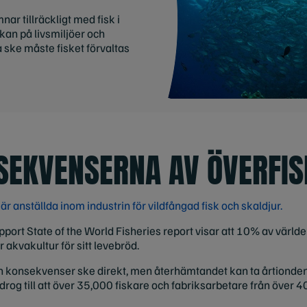
nar tillräckligt med fisk i
an på livsmiljöer och
a ske måste fisket förvaltas
SEKVENSERNA AV ÖVERFIS
r anställda inom industrin för vildfångad fisk och skaldjur.
pport State of the World Fisheries report visar att 10% av värld
r akvakultur för sitt levebröd.
 konsekvenser ske direkt, men återhämtandet kan ta årtionden. 
og till att över 35,000 fiskare och fabriksarbetare från över 