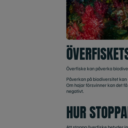
ÖVERFISKET
Överfiske kan påverka biodiver
Påverkan på biodiversitet kan 
Om hajar försvinner kan det få
negativt.
HUR STOPPA
Att stoppa överfiske betyder int