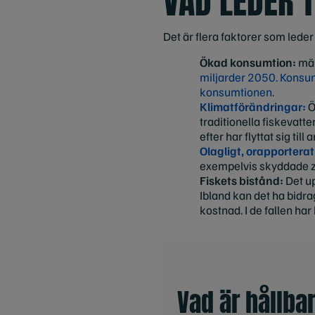
VAD LEDER T
Det är flera faktorer som leder 
Ökad konsumtion:
män
miljarder 2050. Konsum
konsumtionen.
Klimatförändringar:
Ö
traditionella fiskevatt
efter har flyttat sig til
Olagligt, orapporterat
exempelvis skyddade zon
Fiskets bistånd:
Det u
Ibland kan det ha bidrag
kostnad. I de fallen ha
Vad är hållbar