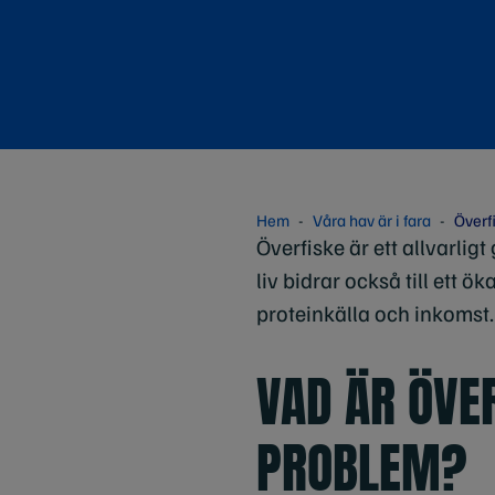
Hem
Våra hav är i fara
Överf
Överfiske är ett allvarlig
liv bidrar också till ett 
proteinkälla och inkomst.
VAD ÄR ÖVER
PROBLEM?