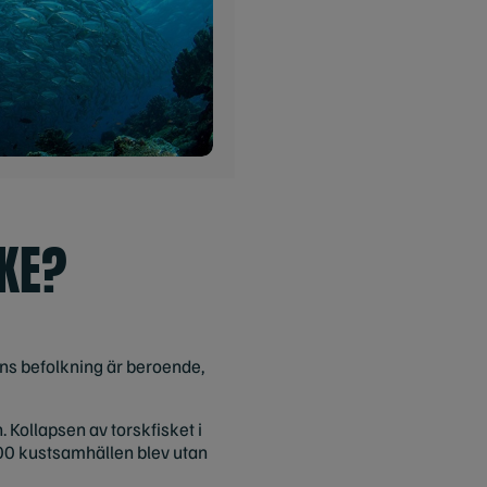
KE?
ens befolkning är beroende,
Kollapsen av torskfisket i
400 kustsamhällen blev utan