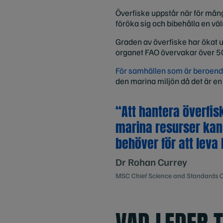
Överfiske uppstår när för många
föröka sig och bibehålla en v
Graden av överfiske har ökat 
organet FAO övervakar över 50
För samhällen som är beroende
den marina miljön då det är en a
“Att hantera överfis
marina resurser kan 
behöver för att leva
Dr Rohan Currey
MSC Chief Science and Standards O