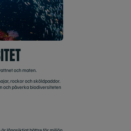
ITET
vattnet och maten.
 hajar, rockor och sköldpaddor.
an och påverka biodiversiteten
är långsiktigt bättre för miljön