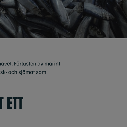
 havet. Förlusten av marint
fisk- och sjömat som
T ETT