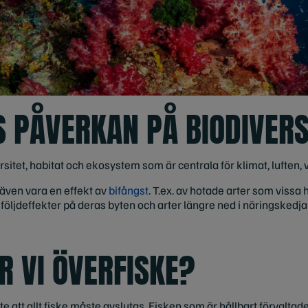
S PÅVERKAN PÅ BIODIVERS
sitet, habitat och ekosystem som är centrala för klimat, luften, 
även vara en effekt av
bifångst
. T.ex. av hotade arter som vissa
 följdeffekter på deras byten och arter längre ned i näringskedj
R VI ÖVERFISKE?
e att allt fiske måste avslutas. Fisken som är hållbart förvaltade 