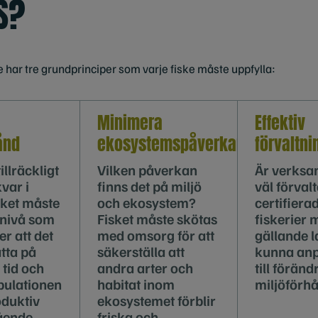
S?
e har tre grundprinciper som varje fiske måste uppfylla:
Minimera
Effektiv
ånd
ekosystemspåverkan
förvaltni
illräckligt
Vilken påverkan
Är verks
var i
finns det på miljö
väl förva
sket måste
och ekosystem?
certifiera
 nivå som
Fisket måste skötas
fiskerier 
er att det
med omsorg för att
gällande 
tta på
säkerställa att
kunna anp
tid och
andra arter och
till förän
opulationen
habitat inom
miljöförhå
oduktiv
ekosystemet förblir
ående.
friska och