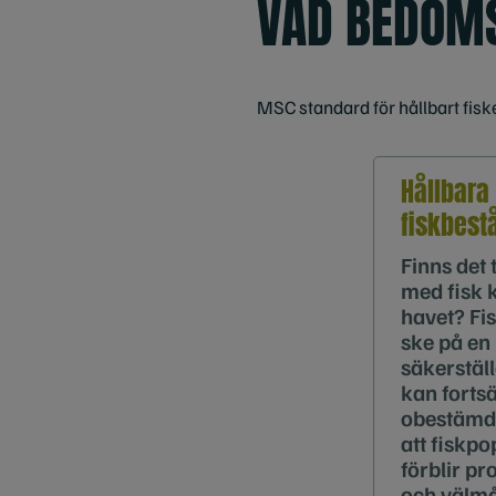
VAD BEDÖM
MSC standard för hållbart fisk
Hållbara
fiskbest
Finns det t
med fisk k
havet? Fi
ske på en
säkerställ
kan fortsä
obestämd 
att fiskp
förblir pr
och välm