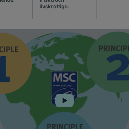
livskraftiga.
Play