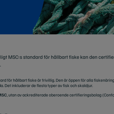
enligt MSC:s standard för hållbart fiske kan den certif
.
rd för hållbart fiske är frivillig. Den är öppen för alla fiskenär
a. Det inkluderar de flesta typer av fisk och skaldjur.
 MSC
, utan av ackrediterade oberoende certifieringsbolag (Con