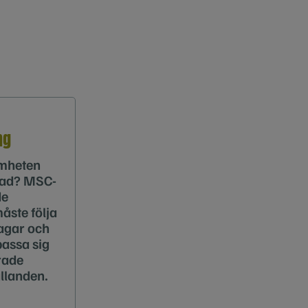
ng
amheten
ltad? MSC-
de
måste följa
lagar och
assa sig
drade
llanden.