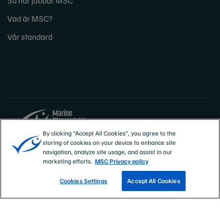
Så här jobbar MSC
Vad är MSC?
Vår standard
By clicking “Accept All Cookies”, you agree to the
storing of cookies on your device to enhance site
Sites
Sverige
navigation, analyze site usage, and assist in our
marketing efforts.
MSC Privacy policy
Cookies Settings
Accept All Cookies
SPÅRA ETT FISKE