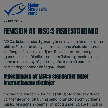
27 maj 2013
REVISION AV MSC:S FISKESTANDARD
MSC:s fiskestandard genomgår en revision för att bli ännu
bättre. Förra året utsågs den till väldens bästa standard för
vildfångad fisk och skaldjur*. Revisionen kommer gå
igenom alla miljöindikatorer som fiskena granskas mot,
samt ta upp policyfrågor kring påverkan på bottnar,
certifieringsenheter, bifångst/utkast.
Utvecklingen av MSC:s standarder följer
internationella riktlinjer
Marine Stewardship Councils (MSC) standard revideras
vart femte år för att kunna behålla sin plats som världens
bästa. Revisionen kommer att pågå under 2013-14 och är