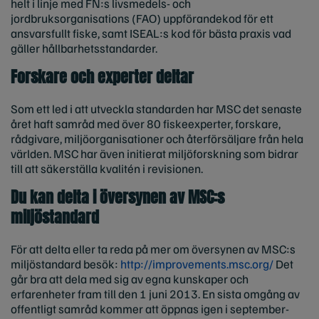
helt i linje med FN:s livsmedels- och
jordbruksorganisations (FAO) uppförandekod för ett
ansvarsfullt fiske, samt ISEAL:s kod för bästa praxis vad
gäller hållbarhetsstandarder.
Forskare och experter deltar
Som ett led i att utveckla standarden har MSC det senaste
året haft samråd med över 80 fiskeexperter, forskare,
rådgivare, miljöorganisationer och återförsäljare från hela
världen. MSC har även initierat miljöforskning som bidrar
till att säkerställa kvalitén i revisionen.
Du kan delta i översynen av MSC:s
miljöstandard
För att delta eller ta reda på mer om översynen av MSC:s
miljöstandard besök:
http://improvements.msc.org/
Det
går bra att dela med sig av egna kunskaper och
erfarenheter fram till den 1 juni 2013. En sista omgång av
offentligt samråd kommer att öppnas igen i september-