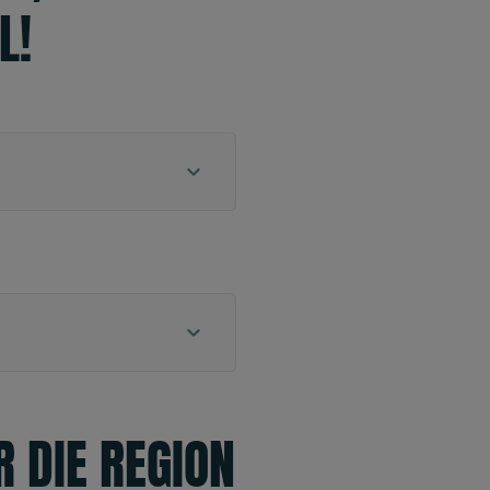
L!
R DIE REGION