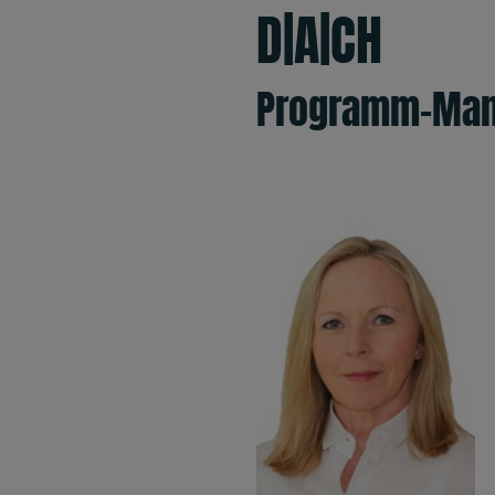
D|A|CH
Programm-Ma