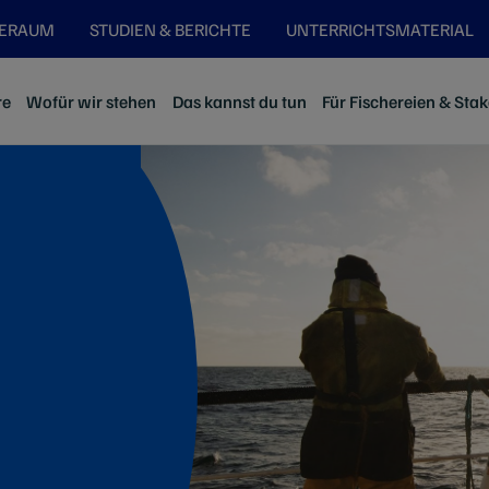
SERAUM
STUDIEN & BERICHTE
UNTERRICHTSMATERIAL
re
Wofür wir stehen
Das kannst du tun
Für Fischereien & Sta