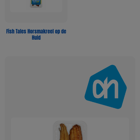
Fish Tales Horsmakreel op de
Huid