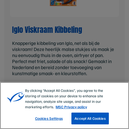
Iglo Viskraam Kibbeling
Knapperige kibbeling van Iglo, net als bij de
viskraam! Deze heerlijk malse stukjes vis maak je
nu eenvoudig thuis in de oven, airfryer of pan.
Perfect met friet, salade of als snack! Gemaakt in
Nederland en bereid zonder toevoeging van
kunstmatige smaak- en kleurstoffen.​
By clicking “Accept All Cookies”, you agree to the
STEM
storing of cookies on your device to enhance site
navigation, analyze site usage, and assist in our
marketing efforts.
MSC Privacy policy
Cookies Settings
Accept All Cookies