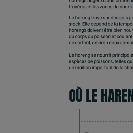
harengs nagent à une profonde
frayères et les zones de nourri
Le hareng fraye sur des sols gr
stock. Elle dépend de la tempér
harengs doivent être bien nour
du corps du poisson et coulent a
en sortent, environ deux semai
Le hareng se nourrit principal
espèces de poissons, telles que
un maillon important de la cha
OÙ LE HAREN