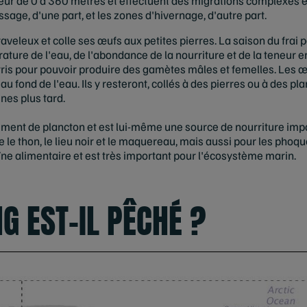
ur de 0 à 360 mètres et effectuent des migrations complexes et
ssage, d'une part, et les zones d'hivernage, d'autre part.
aveleux et colle ses œufs aux petites pierres. La saison du frai 
ature de l'eau, de l'abondance de la nourriture et de la teneur 
ris pour pouvoir produire des gamètes mâles et femelles. Les œ
u fond de l'eau. Ils y resteront, collés à des pierres ou à des pla
nes plus tard.
ement de plancton et est lui-même une source de nourriture imp
 le thon, le lieu noir et le maquereau, mais aussi pour les phoque
îne alimentaire et est très important pour l'écosystème marin.
G EST-IL PÊCHÉ ?