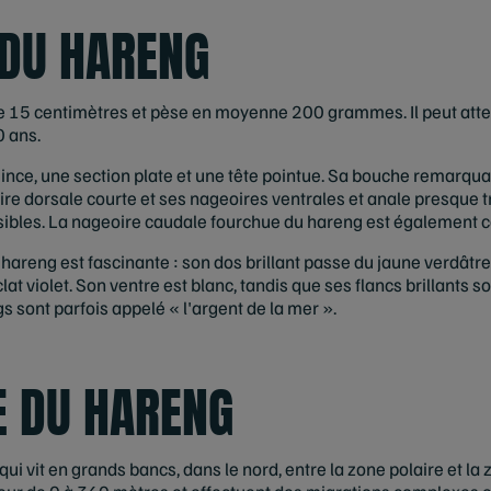
DU HARENG
15 centimètres et pèse en moyenne 200 grammes. Il peut atte
0 ans.
nce, une section plate et une tête pointue. Sa bouche remarqu
oire dorsale courte et ses nageoires ventrales et anale presque
visibles. La nageoire caudale fourchue du hareng est également c
u hareng est fascinante : son dos brillant passe du jaune verdâtr
éclat violet. Son ventre est blanc, tandis que ses flancs brillants 
s sont parfois appelé « l'argent de la mer ».
E DU HARENG
qui vit en grands bancs, dans le nord, entre la zone polaire et l