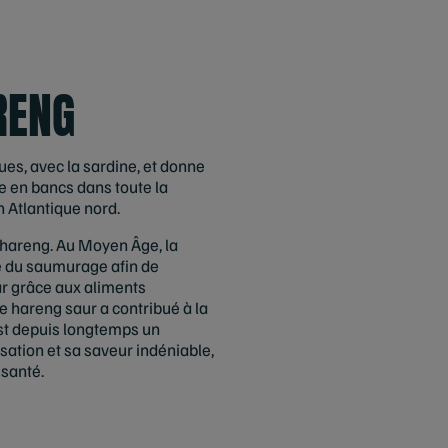
RENG
ues, avec la sardine, et donne
ge en bancs dans toute la
n Atlantique nord.
 hareng. Au Moyen Âge, la
e du saumurage afin de
ar grâce aux aliments
e hareng saur a contribué à la
st depuis longtemps un
ation et sa saveur indéniable,
 santé.