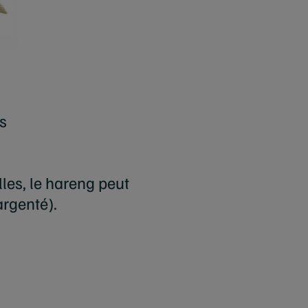
s
lles, le hareng peut
argenté).