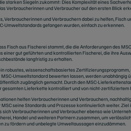
 die starken Siegeln zukommt: Dies Komplexität eines Sachverhal
das Verbraucherinnen und Verbraucher auf den ersten Blick er
s, Verbraucherinnen und Verbrauchern dabei zu helfen, Fisch u
SC-Umweltstandards gefangen wurden, einfach zu erkennen.
ass Fisch aus Fischerei stammt, die die Anforderungen des MSC
 einer gut geführten und kontrollierten Fischerei, die ihre Au
schbestände langfristig zu erhalten.
in robustes, wissenschaftsbasiertes Zertifizierungsprogramm, 
em MSC-Umweltstandard bewerten lassen, werden unabhängig üb
öffentlich zugänglich gemacht. Durch den MSC-Lieferkettenstand
gesamten Lieferkette kontrolliert und von nicht-zertifiziertem 
mationen helfen Verbraucherinnen und Verbrauchern, nachhalti
r MSC seine Standards und Prozesse kontinuierlich weiter. Ziel 
s sich Verbraucherinnen und Verbraucher ebenso wie Unterne
scherei, Handel und weiteren Partnern zusammen, um verlässli
ten zu fördern und unbelegte Umweltaussagen einzudämmen.