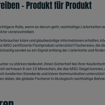
eiben – Produkt für Produkt
ichtigere Rolle, wenn es darum geht, nachhaltige Lieferketten 
ktor voranzutreiben.
rbraucher klare und glaubwürdige Informationen erhalten, k
e MSC-zertifizierte Fischprodukt unterstützt Fischereien, die 
chzeitig sendet es ein Signal entlang der Lieferkette und förd
her zu stärken bedeutet, ihnen Sicherheit bei ihrer Kaufentsc
weit vertrauen 8 von 10 Menschen, die das MSC-Siegel kennen,
ch fundierten Standards und klarer Kommunikation unterstützt
n dabei, die globale Fischerei in ökologisch nachhaltige Bahne
ren