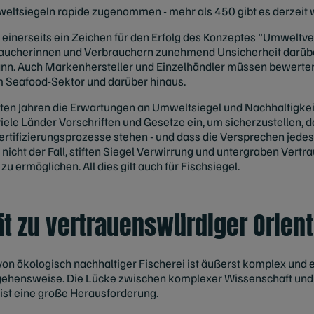
eltsiegeln rapide zugenommen - mehr als 450 gibt es derzeit w
t einerseits ein Zeichen für den Erfolg des Konzeptes "Umweltve
rbraucherinnen und Verbrauchern zunehmend Unsicherheit darü
ann. Auch Markenhersteller und Einzelhändler müssen bewerten, 
 Seafood-Sektor und darüber hinaus.
etzten Jahren die Erwartungen an Umweltsiegel und Nachhaltig
iele Länder Vorschriften und Gesetze ein, um sicherzustellen, d
tifizierungsprozesse stehen - und dass die Versprechen jedes
 nicht der Fall, stiften Siegel Verwirrung und untergraben Vertra
u ermöglichen. All dies gilt auch für Fischsiegel.
t zu vertrauenswürdiger Orien
von ökologisch nachhaltiger Fischerei ist äußerst komplex und 
gehensweise. Die Lücke zwischen komplexer Wissenschaft und
 ist eine große Herausforderung.