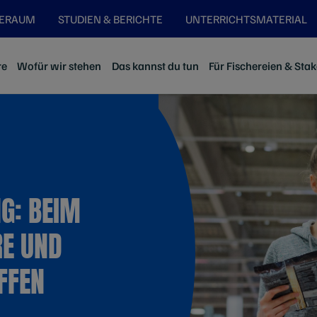
SERAUM
STUDIEN & BERICHTE
UNTERRICHTSMATERIAL
re
Wofür wir stehen
Das kannst du tun
Für Fischereien & Sta
G: BEIM
RE UND
FFEN