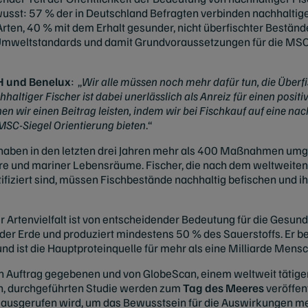
sst: 57 % der in Deutschland Befragten verbinden nachhaltig
rten, 40 % mit dem Erhalt gesunder, nicht überfischter Beständ
weltstandards und damit Grundvoraussetzungen für die MSC-Z
H und Benelux
: „
Wir alle müssen noch mehr dafür tun, die Überf
ltiger Fischer ist dabei unerlässlich als Anreiz für einen posit
en wir einen Beitrag leisten, indem wir bei Fischkauf auf eine na
MSC-Siegel Orientierung bieten
.“
n haben in den letzten drei Jahren mehr als 400 Maßnahmen um
re und mariner Lebensräume. Fischer, die nach dem weltweiten
iziert sind, müssen Fischbestände nachhaltig befischen und i
r Artenvielfalt ist von entscheidender Bedeutung für die Gesund
er Erde und produziert mindestens 50 % des Sauerstoffs. Er be
 und ist die Hauptproteinquelle für mehr als eine Milliarde Mens
n Auftrag gegebenen und von GlobeScan, einem weltweit tätige
, durchgeführten Studie werden zum
Tag des Meeres
veröffent
ausgerufen wird, um das Bewusstsein für die Auswirkungen me