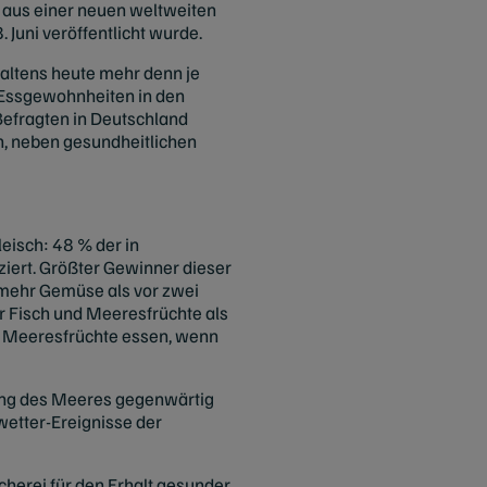
 aus einer neuen weltweiten
Juni veröffentlicht wurde.
altens heute mehr denn je
 Essgewohnheiten in den
Befragten in Deutschland
n, neben gesundheitlichen
eisch: 48 % der in
ziert. Größter Gewinner dieser
 mehr Gemüse als vor zwei
r Fisch und Meeresfrüchte als
er Meeresfrüchte essen, wenn
ung des Meeres gegenwärtig
wetter-Ereignisse der
scherei für den Erhalt gesunder