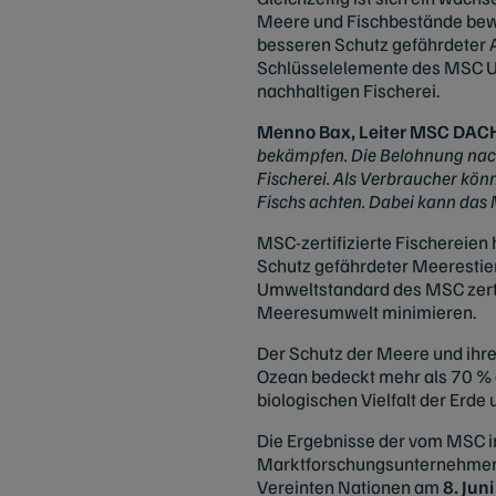
Meere und Fischbestände bewu
besseren Schutz gefährdeter A
Schlüsselelemente des MSC Um
nachhaltigen Fischerei.
Menno Bax, Leiter MSC DAC
bekämpfen. Die Belohnung nachha
Fischerei. Als Verbraucher könn
Fischs achten. Dabei kann das 
MSC-zertifizierte Fischereie
Schutz gefährdeter Meerestie
Umweltstandard des MSC zertif
Meeresumwelt minimieren.
Der Schutz der Meere und ihre
Ozean bedeckt mehr als 70 % d
biologischen Vielfalt der Erde
Die Ergebnisse der vom MSC i
Marktforschungsunternehmen
Vereinten Nationen am
8. Juni