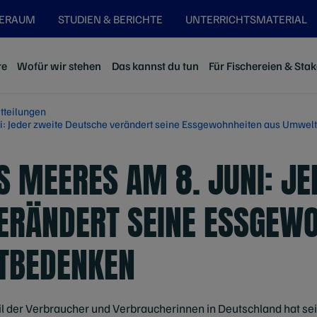
SERAUM
STUDIEN & BERICHTE
UNTERRICHTSMATERIAL
re
Wofür wir stehen
Das kannst du tun
Für Fischereien & Sta
tteilungen
i: Jeder zweite Deutsche verändert seine Essgewohnheiten aus Umwe
S MEERES AM 8. JUNI: JE
ERÄNDERT SEINE ESSGEW
TBEDENKEN
ßteil der Verbraucher und Verbraucherinnen in Deutschland hat