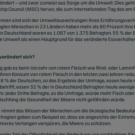
ändert – und zwar zumeist aus Sorge um die Umwelt. Dies geht
p Council (MSC) hervor, die zum internationalen Tag des am 8. 
nnen sind sich der Umweltauswirkungen ihres Ernährungsverh
agten Menschen in 23 Ländern haben mehr als 80 Prozent ihre
. In Deutschland waren es 1.087 von 1.375 Befragten. 55 % der 
e Umwelt als einen Hauptgrund für das veränderte Essverhalte
 verändert sich?
 gab es beim Verzehr von rotem Fleisch wie Rind- oder Lammfl
hren Konsum von rotem Fleisch in den letzten zwei Jahren redu
38 % der Deutschen, so das Ergebnis der Umfrage, essen heute
etrifft, essen 32 % der in Deutschland Befragten heute wenige
hr. Jeder Dritte Befragte, so die Umfrage, würde mehr Fisch od
 Fischfang die Gesundheit der Meere nicht gefährden würde.
eit nimmt das Wissen der Menschen um die ökologische Bedeut
efragten gaben zum Beispiel an, dass sie angesichts der Extrem
rkeres Verlangen verspüren, die Meere zu schützen.
sender Teil der Öffentlichkeit der Bedeutung von nachhaltiger Fi