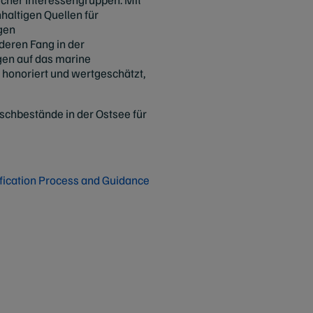
altigen Quellen für
ngen
deren Fang in der
gen auf das marine
honoriert und wertgeschätzt,
chbestände in der Ostsee für
fication Process and Guidance