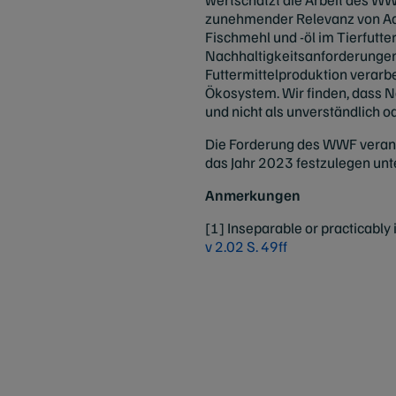
zunehmender Relevanz von Aqu
Fischmehl und -öl im Tierfutte
Nachhaltigkeitsanforderungen e
Futtermittelproduktion verarb
Ökosystem. Wir finden, dass 
und nicht als unverständlich o
Die Forderung des WWF verant
das Jahr 2023 festzulegen un
Anmerkungen
[1] Inseparable or practicably 
v 2.02 S. 49ff