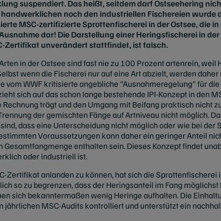
ng suspendiert. Das heißt, seitdem darf Ostseehering nicht
handwerklichen noch den industriellen Fischereien wurde d
erte MSC-zertifizierte Sprottenfischerei in der Ostsee, die
 Ausnahme dar! Die Darstellung einer Heringsfischerei in der 
ertifikat unverändert stattfindet, ist falsch.
Arten in der Ostsee sind fast nie zu 100 Prozent artenrein, weil
bst wenn die Fischerei nur auf eine Art abzielt, werden daher 
ie vom WWF kritisierte angebliche "Ausnahmeregelung" für die 
zieht sich auf das schon lange bestehende IPI-Konzept in den M
 Rechnung trägt und den Umgang mit Beifang praktisch nicht zu 
Trennung der gemischten Fänge auf Artniveau nicht möglich. Das
 sind, dass eine Unterscheidung nicht möglich oder wie bei der S
r bestimmten Voraussetzungen kann daher ein geringer Anteil nich
rten Gesamtfangmenge enthalten sein. Dieses Konzept findet u
klich oder industriell ist.
Zertifikat anlanden zu können, hat sich die Sprottenfischerei i
mlich so zu begrenzen, dass der Heringsanteil im Fang möglichst
denen sich bekanntermaßen wenig Heringe aufhalten. Die Einhalt
jährlichen MSC-Audits kontrolliert und unterstützt ein nachha