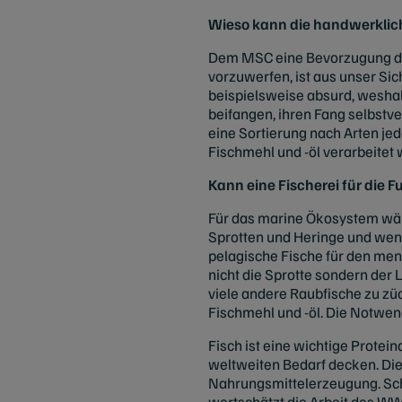
Wieso kann die handwerkliche
Dem MSC eine Bevorzugung der
vorzuwerfen, ist aus unser Sic
beispielsweise absurd, weshalb
beifangen, ihren Fang selbstver
eine Sortierung nach Arten jed
Fischmehl und -öl verarbeitet
Kann eine Fischerei für die F
Für das marine Ökosystem wär
Sprotten und Heringe und wenig
pelagische Fische für den men
nicht die Sprotte sondern der
viele andere Raubfische zu zü
Fischmehl und -öl. Die Notwend
Fisch ist eine wichtige Protei
weltweiten Bedarf decken. Die
Nahrungsmittelerzeugung. Sch
wertschätzt die Arbeit des WW