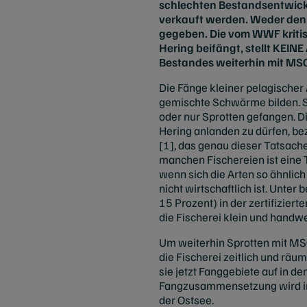
schlechten Bestandsentwicklu
verkauft werden. Weder den 
gegeben. Die vom WWF kritisi
Hering beifängt, stellt KEINE
Bestandes weiterhin mit MSC-Z
Die Fänge kleiner pelagischer 
gemischte Schwärme bilden. Sel
oder nur Sprotten gefangen. D
Hering anlanden zu dürfen, be
[1], das genau dieser Tatsache
manchen Fischereien ist eine 
wenn sich die Arten so ähnlich
nicht wirtschaftlich ist. Unte
15 Prozent) in der zertifizie
die Fischerei klein und handwer
Um weiterhin Sprotten mit MSC-
die Fischerei zeitlich und räu
sie jetzt Fanggebiete auf in 
Fangzusammensetzung wird in 
der Ostsee.