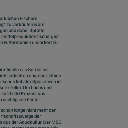
rklichen Fischerei
ing" zu verkaufen wäre
ngen und dabei Sprotte
rmittelproduktion fischen, ist
en Futtermühlen unsortiert zu
rmfische wie Sardellen,
eht jedoch so aus, dass kleine
schen liebster Speisefisch ist
sere Teller. Um Lachs und
. zu 20-30 Prozent aus
o wichtig wie heute.
nn schon lange nicht mehr den
irtschaftszweige der
s aus der Aquakultur. Der MSC
icher Interessengruppen. Mit