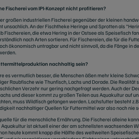
 Fischerei vom IPI-Konzept nicht profitieren?
 großen industriellen Fischerei gegenüber der kleinen handwe
ht unsachlich. An der Fischtheke Heringe und Sprotten als "Her
 Fischereien, die etwa Hering in der Ostsee als Speisefisch fa
ständlich nach Arten sortieren. Für Fischereien, die für die Futte
och ökonomisch untragbar und nicht sinnvoll, da die Fänge in d
 werden.
uttermittelproduktion nachhaltig sein?
e es vermutlich besser, die Menschen äßen mehr kleine Schwa
er Raubfische wie Thunfisch, Lachs und Dorade. Die Realität si
schlichen Verzehr nur gering nachgefragt werden. Auch der Deut
 Lachs und dieser kommt zu großen Teilen aus Aquakultur auf un
chten, muss Wildfisch gefangen werden. Lachsfutter besteht z.B
igkeit nachhaltiger Quellen für Futtermittel war also noch nie s
nquelle für die menschliche Ernährung. Die Fischerei alleine ka
 Aquakultur ist aktuell einer der am schnellsten wachsenden W
on heute kommt knapp die Hälfte des weltweiten Speisefische
F und wir respektieren verschiedene Sichtweisen unterschiedl