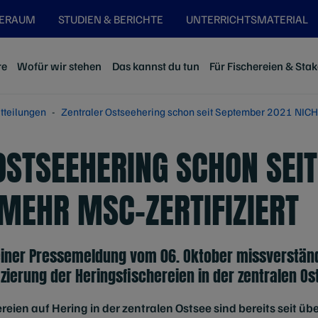
SERAUM
STUDIEN & BERICHTE
UNTERRICHTSMATERIAL
re
Wofür wir stehen
Das kannst du tun
Für Fischereien & Sta
tteilungen
Zentraler Ostseehering schon seit September 2021 NICH
OSTSEEHERING SCHON SEI
 MEHR MSC-ZERTIFIZIERT
einer Pressemeldung vom 06. Oktober missverstän
izierung der Heringsfischereien in der zentralen Os
ereien auf Hering in der zentralen Ostsee sind bereits seit ü