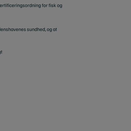
ificeringsordning for fisk og
verdenshavenes sundhed, og at
gt