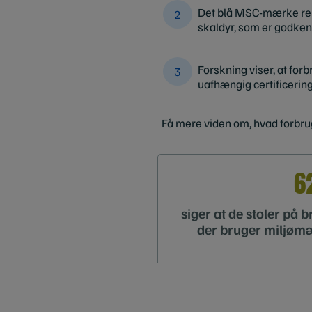
Det blå MSC-mærke rep
skaldyr, som er godken
Forskning viser, at forb
uafhængig certificering
Få mere viden om, hvad forbr
6
siger at de stoler på 
der bruger miljøm