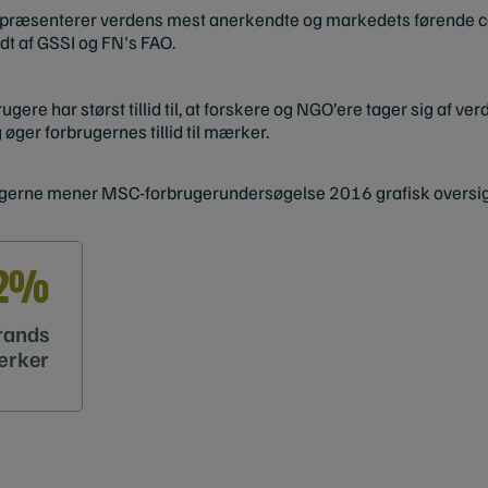
ræsenterer verdens mest anerkendte og markedets førende cert
dt af GSSI og FN's FAO.
rugere har størst tillid til, at forskere og NGO’ere tager sig af 
 øger forbrugernes tillid til mærker.
ugerne mener MSC-forbrugerundersøgelse 2016 grafisk oversi
2%
brands
ærker