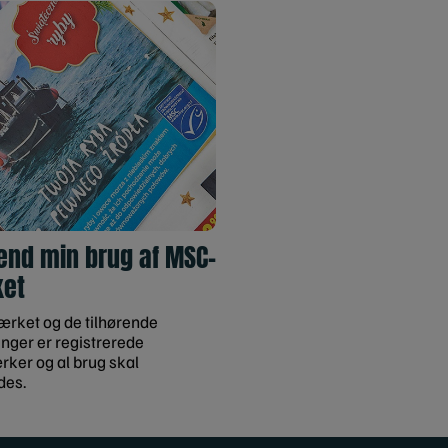
nd min brug af MSC-
et
ket og de tilhørende
inger er registrerede
ker og al brug skal
des.