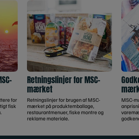
MSC-
Retningslinjer for MSC-
Godke
mærket
mærk
tere for
Retningslinjer for brugen af MSC-
MSC-mær
igt fisk
mærket på produktemballage,
anprisn
.
restaurantmenuer, fiske montre og
varemær
reklame materiale.
godken