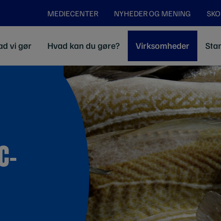
MEDIECENTER
NYHEDER OG MENING
SKO
d vi gør
Hvad kan du gøre?
Virksomheder
Stan
C-