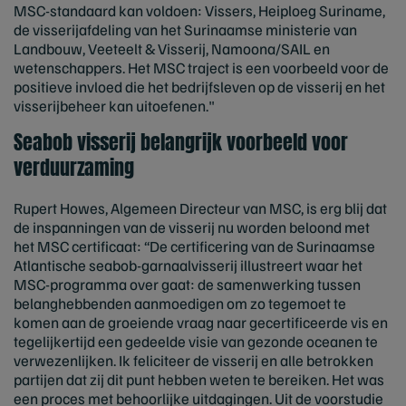
MSC-standaard kan voldoen: Vissers, Heiploeg Suriname,
de visserijafdeling van het Surinaamse ministerie van
Landbouw, Veeteelt & Visserij, Namoona/SAIL en
wetenschappers. Het MSC traject is een voorbeeld voor de
positieve invloed die het bedrijfsleven op de visserij en het
visserijbeheer kan uitoefenen."
Seabob visserij belangrijk voorbeeld voor
verduurzaming
Rupert Howes, Algemeen Directeur van MSC, is erg blij dat
de inspanningen van de visserij nu worden beloond met
het MSC certificaat: “De certificering van de Surinaamse
Atlantische seabob-garnaalvisserij illustreert waar het
MSC-programma over gaat: de samenwerking tussen
belanghebbenden aanmoedigen om zo tegemoet te
komen aan de groeiende vraag naar gecertificeerde vis en
tegelijkertijd een gedeelde visie van gezonde oceanen te
verwezenlijken. Ik feliciteer de visserij en alle betrokken
partijen dat zij dit punt hebben weten te bereiken. Het was
een proces met behoorlijke uitdagingen. Uit de voorstudie