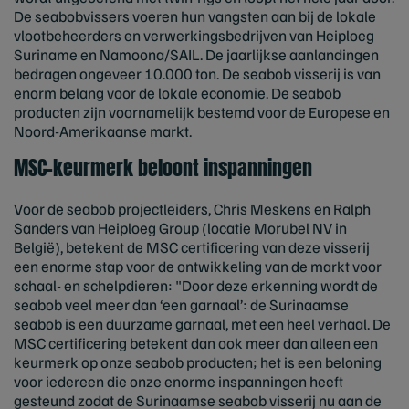
De seabobvissers voeren hun vangsten aan bij de lokale
vlootbeheerders en verwerkingsbedrijven van Heiploeg
Suriname en Namoona/SAIL. De jaarlijkse aanlandingen
bedragen ongeveer 10.000 ton. De seabob visserij is van
enorm belang voor de lokale economie. De seabob
producten zijn voornamelijk bestemd voor de Europese en
Noord-Amerikaanse markt.
MSC-keurmerk beloont inspanningen
Voor de seabob projectleiders, Chris Meskens en Ralph
Sanders van Heiploeg Group (locatie Morubel NV in
België), betekent de MSC certificering van deze visserij
een enorme stap voor de ontwikkeling van de markt voor
schaal- en schelpdieren: "Door deze erkenning wordt de
seabob veel meer dan ‘een garnaal’: de Surinaamse
seabob is een duurzame garnaal, met een heel verhaal. De
MSC certificering betekent dan ook meer dan alleen een
keurmerk op onze seabob producten; het is een beloning
voor iedereen die onze enorme inspanningen heeft
gesteund zodat de Surinaamse seabob visserij nu aan de