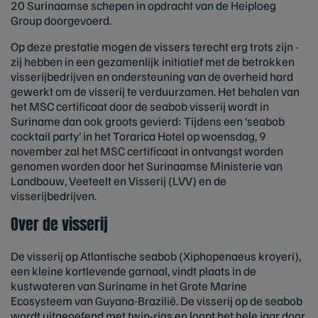
20 Surinaamse schepen in opdracht van de Heiploeg
Group doorgevoerd.
Op deze prestatie mogen de vissers terecht erg trots zijn -
zij hebben in een gezamenlijk initiatief met de betrokken
visserijbedrijven en ondersteuning van de overheid hard
gewerkt om de visserij te verduurzamen. Het behalen van
het MSC certificaat door de seabob visserij wordt in
Suriname dan ook groots gevierd: Tijdens een ‘seabob
cocktail party’ in het Torarica Hotel op woensdag, 9
november zal het MSC certificaat in ontvangst worden
genomen worden door het Surinaamse Ministerie van
Landbouw, Veeteelt en Visserij (LVV) en de
visserijbedrijven.
Over de visserij
De visserij op Atlantische seabob (Xiphopenaeus kroyeri),
een kleine kortlevende garnaal, vindt plaats in de
kustwateren van Suriname in het Grote Marine
Ecosysteem van Guyana-Brazilië. De visserij op de seabob
wordt uitgeoefend met twin-rigs en loopt het hele jaar door.