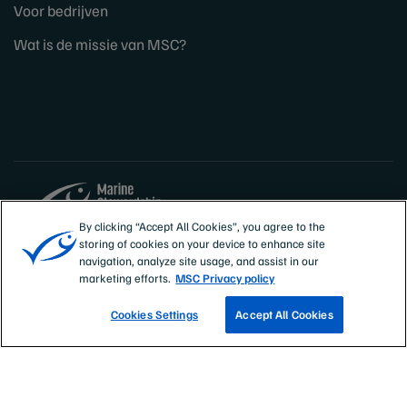
Voor bedrijven
Wat is de missie van MSC?
By clicking “Accept All Cookies”, you agree to the
storing of cookies on your device to enhance site
Sites
Nederland
navigation, analyze site usage, and assist in our
marketing efforts.
MSC Privacy policy
Cookies Settings
Accept All Cookies
VIND EEN VISSERIJ