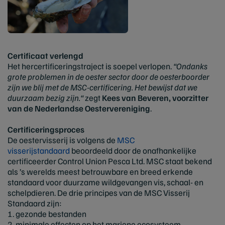
Certificaat verlengd
Het hercertificeringstraject is soepel verlopen.
“Ondanks
grote problemen in de oester sector door de oesterboorder
zijn we blij met de MSC-certificering. Het bewijst dat we
duurzaam bezig zijn.“
zegt
Kees van Beveren, voorzitter
van de Nederlandse Oestervereniging
.
Certificeringsproces
De oestervisserij is volgens de
MSC
visserijstandaard
beoordeeld door de onafhankelijke
certificeerder Control Union Pesca Ltd. MSC staat bekend
als ’s werelds meest betrouwbare en breed erkende
standaard voor duurzame wildgevangen vis, schaal- en
schelpdieren. De drie principes van de MSC Visserij
Standaard zijn:
1. gezonde bestanden
2. minimale effecten op het mariene ecosysteem