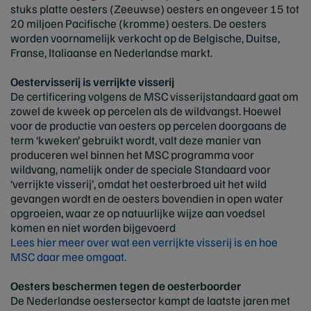
stuks platte oesters (Zeeuwse) oesters en ongeveer 15 tot
20 miljoen Pacifische (kromme) oesters. De oesters
worden voornamelijk verkocht op de Belgische, Duitse,
Franse, Italiaanse en Nederlandse markt.
Oestervisserij is verrijkte visserij
De certificering volgens de MSC visserijstandaard gaat om
zowel de kweek op percelen als de wildvangst. Hoewel
voor de productie van oesters op percelen doorgaans de
term ‘kweken’ gebruikt wordt, valt deze manier van
produceren wel binnen het MSC programma voor
wildvang, namelijk onder de speciale Standaard voor
‘verrijkte visserij’, omdat het oesterbroed uit het wild
gevangen wordt en de oesters bovendien in open water
opgroeien, waar ze op natuurlijke wijze aan voedsel
komen en niet worden bijgevoerd
Lees hier meer over wat een verrijkte visserij is en hoe
MSC daar mee omgaat.
Oesters beschermen tegen de oesterboorder
De Nederlandse oestersector kampt de laatste jaren met