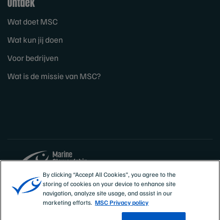
Ontdek
Wat doet MSC
Wat kun jij doen
Voor bedrijven
Wat is de missie van MSC?
By clicking “Accept All Cookies”, you agree to the
storing of cookies on your device to enhance site
Sites
Nederland
navigation, analyze site usage, and assist in our
marketing efforts.
MSC Privacy policy