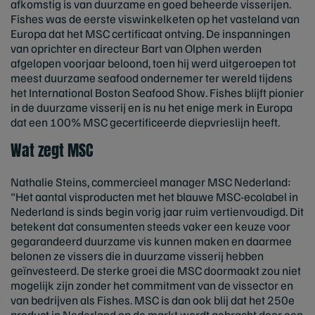
afkomstig is van duurzame en goed beheerde visserijen.
Fishes was de eerste viswinkelketen op het vasteland van
Europa dat het MSC certificaat ontving. De inspanningen
van oprichter en directeur Bart van Olphen werden
afgelopen voorjaar beloond, toen hij werd uitgeroepen tot
meest duurzame seafood ondernemer ter wereld tijdens
het International Boston Seafood Show. Fishes blijft pionier
in de duurzame visserij en is nu het enige merk in Europa
dat een 100% MSC gecertificeerde diepvrieslijn heeft.
Wat zegt MSC
Nathalie Steins, commercieel manager MSC Nederland:
"Het aantal visproducten met het blauwe MSC-ecolabel in
Nederland is sinds begin vorig jaar ruim vertienvoudigd. Dit
betekent dat consumenten steeds vaker een keuze voor
gegarandeerd duurzame vis kunnen maken en daarmee
belonen ze vissers die in duurzame visserij hebben
geïnvesteerd. De sterke groei die MSC doormaakt zou niet
mogelijk zijn zonder het commitment van de vissector en
van bedrijven als Fishes. MSC is dan ook blij dat het 250e
product in Nederland op de markt wordt gebracht door een