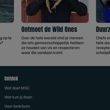
Ontmoet de Wild Ones
Duur
g op te
Over de hele wereld vind je mensen
Chefs e
u?
die iets gemeenschappelijk hebben:
hele we
ze houden van vis en respecteren
recepten
waar die vandaan komt.
schelpd
Ontdek
Wat doet MSC
Wat kun jij doen
Voor bedrijven