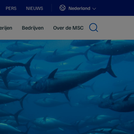
Sites
Nederland
PERS
NIEUWS
erijen
Bedrijven
Over de MSC