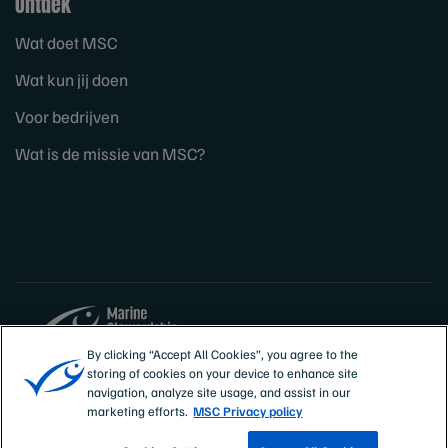
Ontdek
Wat doet MSC
Wat kun jij doen
Voor bedrijven
Wat is de missie van MSC?
By clicking “Accept All Cookies”, you agree to the
storing of cookies on your device to enhance site
Sites
Nederland
navigation, analyze site usage, and assist in our
marketing efforts.
MSC Privacy policy