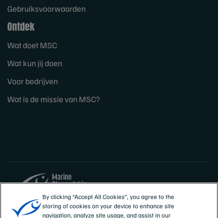
Gebruiksvoorwaarden
Ontdek
Wat doet MSC
Wat kun jij doen
Voor bedrijven
Wat is de missie van MSC?
By clicking “Accept All Cookies”, you agree to the
storing of cookies on your device to enhance site
Sites
Nederland
navigation, analyze site usage, and assist in our