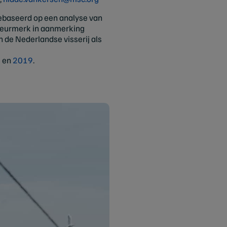
gebaseerd op een analyse van
 keurmerk in aanmerking
n de Nederlandse visserij als
8
en
2019
.