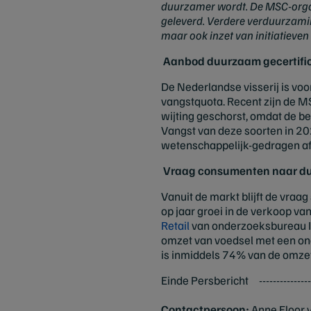
duurzamer wordt. De MSC-organi
geleverd. Verdere verduurzaming 
maar ook inzet van initiatieve
Aanbod duurzaam gecertifice
De Nederlandse visserij is vo
vangstquota. Recent zijn de MS
wijting geschorst, omdat de 
Vangst van deze soorten in 20
wetenschappelijk-gedragen a
Vraag consumenten naar duur
Vanuit de markt blijft de vraa
op jaar groei in de verkoop va
Retail
van onderzoeksbureau I
omzet van voedsel met een ona
is inmiddels 74% van de omze
Einde Persbericht -------------------
Contactpersoon:
Anne Floor 