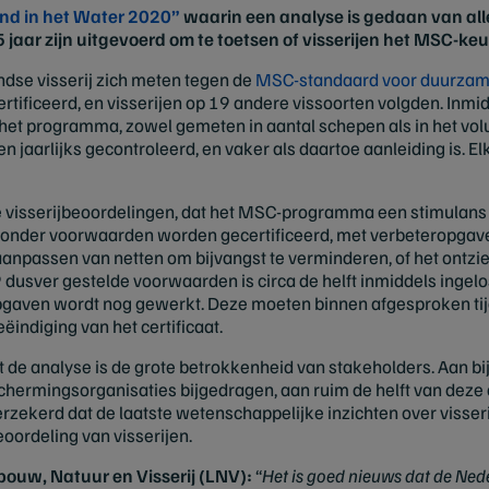
tand in het Water 2020”
waarin een analyse is gedaan van al
5 jaar zijn uitgevoerd om te toetsen of visserijen het MSC-
ndse visserij zich meten tegen de
MSC-standaard voor duurzam
certificeerd, en visserijen op 19 andere vissoorten volgden. In
 het programma, zowel gemeten in aantal schepen als in het vo
jaarlijks gecontroleerd, en vaker als daartoe aanleiding is. Elk
de visserijbeoordelingen, dat het MSC-programma een stimulans i
n onder voorwaarden worden gecertificeerd, met verbeteropgav
aanpassen van netten om bijvangst te verminderen, of het ontz
usver gestelde voorwaarden is circa de helft inmiddels ingelos
pgaven wordt nog gewerkt. Deze moeten binnen afgesproken tijd
eëindiging van het certificaat.
t de analyse is de grote betrokkenheid van stakeholders. Aan b
hermingsorganisaties bijgedragen, aan ruim de helft van deze
rzekerd dat de laatste wetenschappelijke inzichten over visse
ordeling van visserijen.
ouw, Natuur en Visserij (LNV):
“
Het is goed nieuws dat de Nede