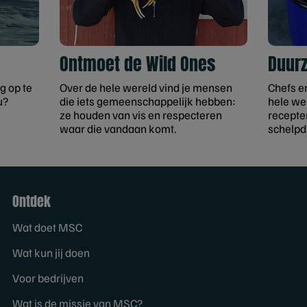
Ontmoet de Wild Ones
Duur
g op te
Over de hele wereld vind je mensen
Chefs e
u?
die iets gemeenschappelijk hebben:
hele we
ze houden van vis en respecteren
recepten
waar die vandaan komt.
schelpd
Ontdek
Wat doet MSC
Wat kun jij doen
Voor bedrijven
Wat is de missie van MSC?