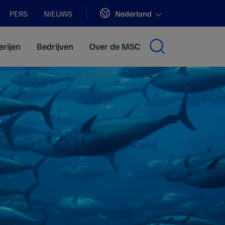
Sites
Nederland
PERS
NIEUWS
erijen
Bedrijven
Over de MSC