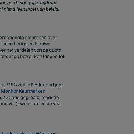
an een belangrijke bijdrage
 niet alleen inzet van beleid,
ternationale afspraken over
avische haring en blauwe
r het verdelen van de quota.
totdat de betrokken landen tot
ng. MSC ziet in Nederland jaar
e
Monitor Keurmerken
 4,2% was gegroeid, maar de
ie vis (kweek- en wilde vis)
,
hidde.vankersen@msc.org