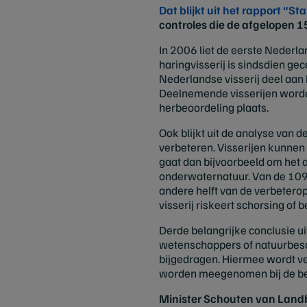
Dat blijkt uit het rapport “S
controles die de afgelopen 1
In 2006 liet de eerste Nederla
haringvisserij is sindsdien ge
Nederlandse visserij deel aan
Deelnemende visserijen worden 
herbeoordeling plaats.
Ook blijkt uit de analyse van 
verbeteren. Visserijen kunne
gaat dan bijvoorbeeld om het 
onderwaternatuur. Van de 109 d
andere helft van de verbetero
visserij riskeert schorsing of b
Derde belangrijke conclusie ui
wetenschappers of natuurbesc
bijgedragen. Hiermee wordt ve
worden meegenomen bij de beo
Minister Schouten van Landb