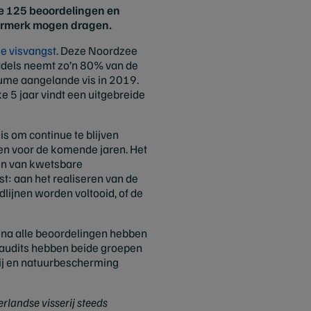
le 125 beoordelingen en
keurmerk mogen dragen.
e visvangst
. Deze Noordzee
middels neemt zo’n 80% van de
lume aangelande vis in 2019.
e 5 jaar vindt een uitgebreide
s om continue te blijven
en voor de komende jaren. Het
ien van kwetsbare
t: aan het realiseren van de
lijnen worden voltooid, of de
ijna alle beoordelingen hebben
 audits hebben beide groepen
rij en natuurbescherming
rlandse visserij steeds