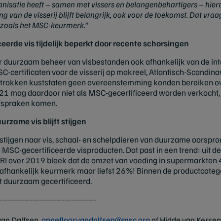
satie heeft – samen met vissers en belangenbehartigers – hiera
van de visserij blijft belangrijk, ook voor de toekomst. Dat vraagt
n zoals het MSC-keurmerk
.”
erde vis tijdelijk beperkt door recente schorsingen
or duurzaam beheer van visbestanden ook afhankelijk van de in
C-certificaten voor de visserij op makreel, Atlantisch-Scandin
betrokken kuststaten geen overeenstemming konden bereiken ove
21 mag daardoor niet als MSC-gecertificeerd worden verkocht, 
fspraken komen.
zame vis blijft stijgen
g stijgen naar vis, schaal- en schelpdieren van duurzame oorspro
n MSC-gecertificeerde visproducten. Dat past in een trend: uit d
RI over 2019 bleek dat de omzet van voeding in supermarkten
fhankelijk keurmerk maar liefst 26%! Binnen de productcategor
t duurzaam gecertificeerd.
-----------------------------------
van Dalfsen,
annefloor.vandalfsen@msc.org
of Hidde van Kersen