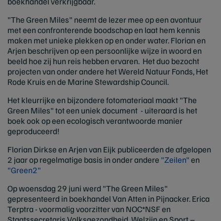
boekhandel verkrijgbaar.
"The Green Miles" neemt de lezer mee op een avontuur
met een confronterende boodschap en laat hem kennis
maken met unieke plekken op en onder water. Florian en
Arjen beschrijven op een persoonlijke wijze in woord en
beeld hoe zij hun reis hebben ervaren. Het duo bezocht
projecten van onder andere het Wereld Natuur Fonds, Het
Rode Kruis en de Marine Stewardship Council.
Het kleurrijke en bijzondere fotomateriaal maakt "The
Green Miles" tot een uniek document - uiteraard is het
boek ook op een ecologisch verantwoorde manier
geproduceerd!
Florian Dirkse en Arjen van Eijk publiceerden de afgelopen
2 jaar op regelmatige basis in onder andere
"Zeilen"
en
"Green2"
Op woensdag 29 juni werd "The Green Miles"
gepresenteerd in boekhandel Van Atten in Pijnacker. Erica
Terptra - voormalig voorzitter van NOC*NSF en
Staatssecretaris Volksgezondheid, Welzijn en Sport –