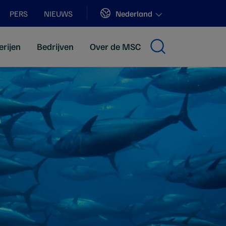
Sites
Nederland
PERS
NIEUWS
erijen
Bedrijven
Over de MSC