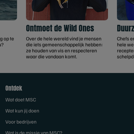
Ontmoet de Wild Ones
Duur
g op te
Over de hele wereld vind je mensen
Chefs e
u?
die iets gemeenschappelijk hebben:
hele we
ze houden van vis en respecteren
recepten
waar die vandaan komt.
schelpd
Ontdek
Wat doet MSC
Wat kun jij doen
Voor bedrijven
Wat is de missie van MSC?