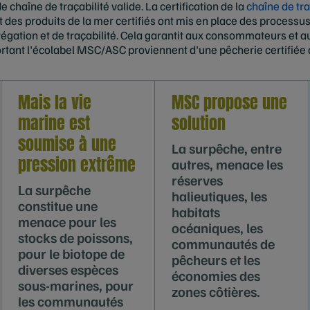
e chaîne de traçabilité valide. La certification de la
chaîne de tra
 des produits de la mer certifiés ont mis en place des processu
grégation et de traçabilité. Cela garantit aux consommateurs et a
ortant l'écolabel MSC/ASC proviennent d'une pêcherie certifiée 
Mais la vie
MSC propose une
marine est
solution
soumise à une
La surpêche, entre
pression extrême
autres, menace les
réserves
La surpêche
halieutiques, les
constitue une
habitats
menace pour les
océaniques, les
stocks de poissons,
communautés de
pour le biotope de
pêcheurs et les
diverses espèces
économies des
sous-marines, pour
zones côtières.
les communautés