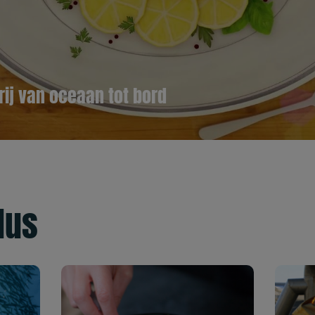
ij van oceaan tot bord
lus