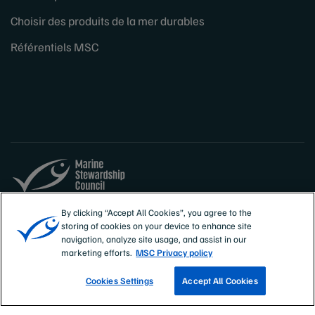
Choisir des produits de la mer durables
Référentiels MSC
Sites
België
By clicking “Accept All Cookies”, you agree to the
storing of cookies on your device to enhance site
français (Belgique)
navigation, analyze site usage, and assist in our
marketing efforts.
MSC Privacy policy
Cookies Settings
Accept All Cookies
TROUVEZ UNE PÊCHERIE