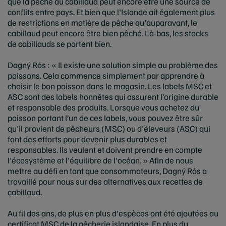
que la pêche au cabillaud peut encore être une source de
conflits entre pays. Et bien que l'Islande ait également plus
de restrictions en matière de pêche qu'auparavant, le
cabillaud peut encore être bien pêché. Là-bas, les stocks
de cabillauds se portent bien.
Dagný Rós : « Il existe une solution simple au problème des
poissons. Cela commence simplement par apprendre à
choisir le bon poisson dans le magasin. Les labels MSC et
ASC sont des labels honnêtes qui assurent l’origine durable
et responsable des produits. Lorsque vous achetez du
poisson portant l’un de ces labels, vous pouvez être sûr
qu'il provient de pêcheurs (MSC) ou d'éleveurs (ASC) qui
font des efforts pour devenir plus durables et
responsables. Ils veulent et doivent prendre en compte
l'écosystème et l'équilibre de l'océan. » Afin de nous
mettre au défi en tant que consommateurs, Dagný Rós a
travaillé pour nous sur des alternatives aux recettes de
cabillaud.
Au fil des ans, de plus en plus d'espèces ont été ajoutées au
certificat MSC de la pêcherie islandaise. En plus du