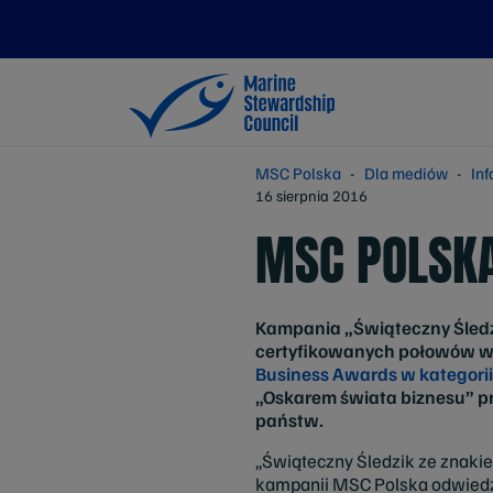
MSC Polska
Dla mediów
In
16 sierpnia 2016
MSC POLSKA
Kampania „Świąteczny Śledz
certyfikowanych połowów wś
Business Awards w kategorii
„Oskarem świata biznesu” pr
państw.
„Świąteczny Śledzik ze znak
kampanii MSC Polska odwiedził