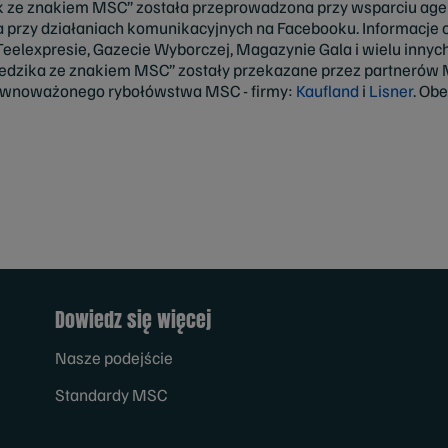
 ze znakiem MSC” została przeprowadzona przy wsparciu agen
 przy działaniach komunikacyjnych na Facebooku. Informacje o
 Teelexpresie, Gazecie Wyborczej, Magazynie Gala i wielu innyc
edzika ze znakiem MSC” zostały przekazane przez partnerów
zrównoważonego rybołówstwa MSC - firmy:
Kaufland
i
Lisner
. Ob
Dowiedz się więcej
Nasze podejście
Standardy MSC