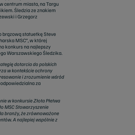
w centrum miasta, na Targu
kiem. Śledzia ze znakiem
zewski i Grzegorz
o brązową statuetkę Steve
harska MSC”, w której
no konkurs na najlepszy
iego Warszawskiego Śledzika.
ategię dotarcia do polskich
rza w kontekście ochrony
resowanie i zrozumienie wśród
 odpowiedzialna za
nie w konkursie Złota Płetwa
ało MSC Stowarzyszenie
la branży, że zrównoważone
tów. A najlepiej wspólnie z