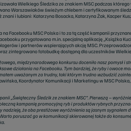
izowała Wielkiego Śledzika ze znakiem MSC podczas którego 
ano Warszawiaków świeżym chlebem i certyfikowanym śledzi
znani i lubiani: Katarzyna Bosacka, Katarzyna Żak, Kacper Kus
a na Facebooku MSC Polska i to za tą część kampanii przyznan
acebooku przygotowano m.in. specjalną aplikację „Książka Kuc
, blogerów i partnerów wspierających akcję MSC. Przeprowadzo
 oraz zintegrowano fotobudkę dostępną dla uczestników Wielk
stiżowego, międzynarodowego konkursu doceniło nasz pomysł i str
owe działania na Facebooku. Tym bardziej, że ryby i owoce mo
matem uważanym za trudny, taki którym trudno wzbudzić zainte
wińska, Koordynator Komunikacji i Marketingu w MSC Polska,
panii „Świąteczny Śledzik ze znakiem MSC”. Pierwszą – wyróżnie
ołeczną kampanię promocyjną ryb i produktów rybnych przyzn
nadzieję, że oba prestiżowe wyróżnienia są jasnym sygnałem d
 Warto poruszać go w komunikacji skierowanej także do konsumen
ka.