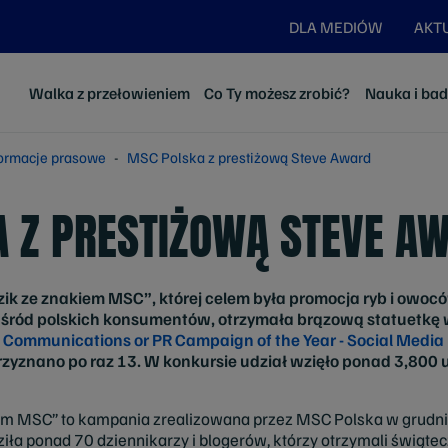
DLA MEDIÓW
AKT
Walka z przełowieniem
Co Ty możesz zrobić?
Nauka i ba
formacje prasowe
MSC Polska z prestiżową Steve Award
 Z PRESTIŻOWĄ STEVE A
ik ze znakiem MSC”, której celem była promocja ryb i owo
ród polskich konsumentów, otrzymała brązową statuetkę w
 Communications or PR Campaign of the Year - Social Media
zyznano po raz 13. W konkursie udział wzięło ponad 3,800
iem MSC” to kampania zrealizowana przez MSC Polska w grudn
a ponad 70 dziennikarzy i blogerów, którzy otrzymali świątec