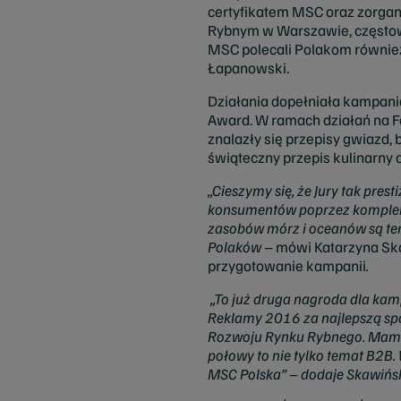
certyfikatem MSC oraz zorgan
Rybnym w Warszawie, częstow
MSC polecali Polakom również 
Łapanowski.
Działania dopełniała kampani
Award. W ramach działań na F
znalazły się przepisy gwiazd
świąteczny przepis kulinarny
„Cieszymy się, że Jury tak pre
konsumentów poprzez kompleks
zasobów mórz i oceanów są te
Polaków
– mówi Katarzyna Ska
przygotowanie kampanii
.
„To już druga nagroda dla kam
Reklamy 2016 za najlepszą sp
Rozwoju Rynku Rybnego. Mamy 
połowy to nie tylko temat B2B.
MSC Polska” – dodaje Skawińs