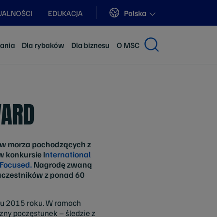
Sites
Polska
UALNOŚCI
EDUKACJA
dania
Dla rybaków
Dla biznesu
O MSC
WARD
ców morza pochodzących z
 konkursie I
nternational
 Focused.
Nagrodę zwaną
 uczestników z ponad 60
iu 2015 roku. W ramach
zny poczęstunek – śledzie z