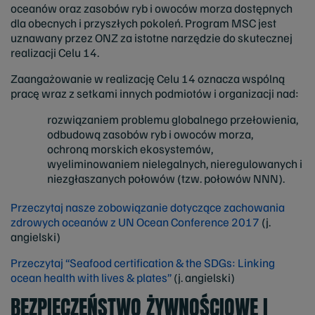
oceanów oraz zasobów ryb i owoców morza dostępnych
dla obecnych i przyszłych pokoleń. Program MSC jest
uznawany przez ONZ za istotne narzędzie do skutecznej
realizacji Celu 14.
Zaangażowanie w realizację Celu 14 oznacza wspólną
pracę wraz z setkami innych podmiotów i organizacji nad:
rozwiązaniem problemu globalnego przełowienia,
odbudową zasobów ryb i owoców morza,
ochroną morskich ekosystemów,
wyeliminowaniem nielegalnych, nieregulowanych i
niezgłaszanych połowów (tzw. połowów NNN).
Przeczytaj nasze zobowiązanie dotyczące zachowania
zdrowych oceanów z UN Ocean Conference 2017
(j.
angielski)
Przeczytaj “Seafood certification & the SDGs: Linking
ocean health with lives & plates”
(j. angielski)
BEZPIECZEŃSTWO ŻYWNOŚCIOWE I