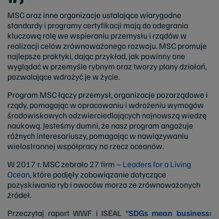
MSC oraz inne organizacje ustalające wiarygodne
standardy i programy certyfikacji mają do odegrania
kluczową rolę we wspieraniu przemysłu i rządów w
realizacji celów zrównoważonego rozwoju. MSC promuje
najlepsze praktyki, dając przykład, jak powinny one
wyglądać w przemyśle rybnym oraz tworzy plany działań,
pozwalające wdrożyć je w życie.
Program MSC łączy przemysł, organizacje pozarządowe i
rządy, pomagając w opracowaniu i wdrożeniu wymogów
środowiskowych odzwierciedlających najnowszą wiedzę
naukową. Jesteśmy dumni, że nasz program angażuje
różnych interesariuszy, pomagając w nawiązywaniu
wielostronnej współpracy na rzecz oceanów.
W 2017 r. MSC zebrało 27 firm –
Leaders for a Living
Ocean
, które podjęły zobowiązanie dotyczące
pozyskiwania ryb i owoców morza ze zrównoważonych
źródeł.
Przeczytaj raport WWF i ISEAL “
SDGs mean business: