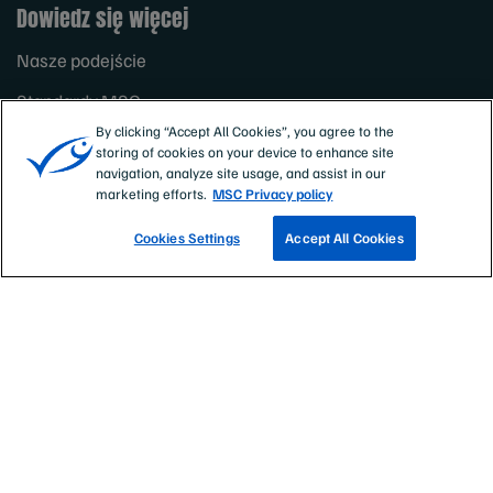
Dowiedz się więcej
Nasze podejście
Standardy MSC
By clicking “Accept All Cookies”, you agree to the
storing of cookies on your device to enhance site
navigation, analyze site usage, and assist in our
marketing efforts.
MSC Privacy policy
Cookies Settings
Accept All Cookies
Sites
Polska
ZNAJDŹ CERTYFIKOWANE RYBOŁÓWSTWO