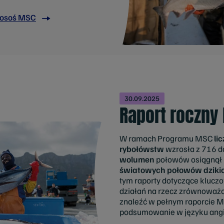
łosoś MSC
30.09.2025
Raport roczny
W ramach Programu MSC
li
rybołówstw
wzrosła z 716 
wolumen
połowów osiągnął 1
światowych połowów dzikic
tym raporty dotyczące klucz
działań na rzecz zrównoważ
znaleźć w pełnym raporcie MS
podsumowanie w języku angi