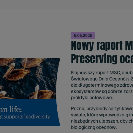
5.06.2025
Nowy raport M
Preserving oce
Najnowszy raport MSC, opubl
Światowego Dnia Oceanów 202
dla długoterminowego zdrowi
ekosystemów są dobrze zar
praktyki połowowe.
Poznaj przykłady certyfikow
świata, które wprowadzają i
niezbędnych ulepszeń, aby c
biologiczną oceanów.