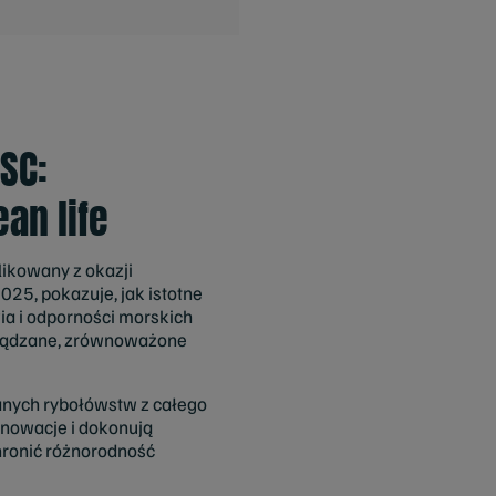
SC:
an life
ikowany z okazji
5, pokazuje, jak istotne
a i odporności morskich
ządzane, zrównoważone
anych rybołówstw z całego
nnowacje i dokonują
hronić różnorodność