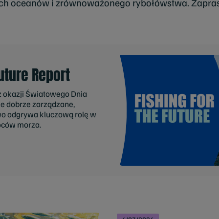
ych oceanów i zrównoważonego rybołówstwa. Zapras
Future Report
z okazji Światowego Dnia
e dobrze zarządzane,
o odgrywa kluczową rolę w
oców morza.