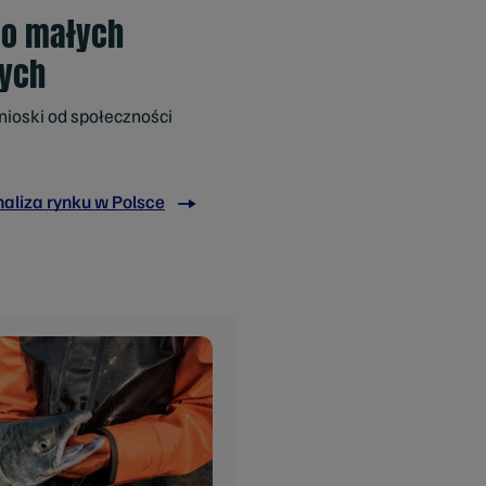
 o małych
nych
nioski od społeczności
naliza rynku w Polsce