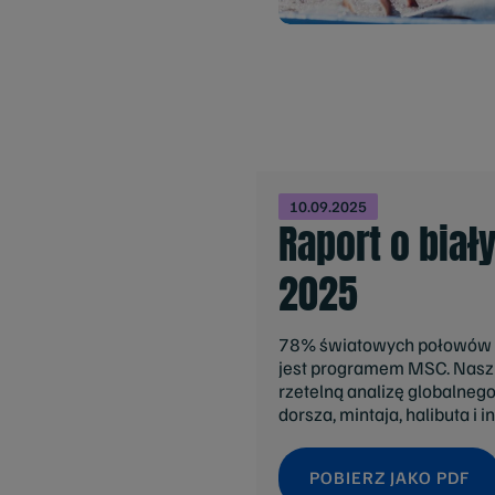
10.09.2025
Raport o biał
2025
78% światowych połowów dz
jest programem MSC. Nasz 
rzetelną analizę globalne
dorsza, mintaja, halibuta i 
POBIERZ JAKO PDF