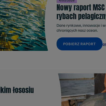
4/03/2026
Nowy raport MSC
rybach pelagicz
Dane rynkowe, innowacje i w
chroniących nasz ocean.
a
POBIERZ RAPORT
ikim łososiu