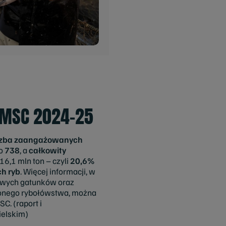
 MSC 2024-25
czba zaangażowanych
do
738
, a
całkowity
6,1 mln ton – czyli
20,6%
h ryb
. Więcej informacji, w
owych gatunków oraz
onego rybołówstwa, można
C. (raport i
elskim)