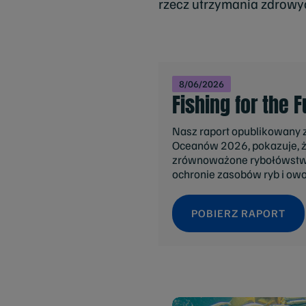
rzecz utrzymania zdrow
8/06/2026
Fishing for the 
Nasz raport opublikowany 
Oceanów 2026, pokazuje, ż
zrównoważone rybołówstw
ochronie zasobów ryb i ow
POBIERZ RAPORT