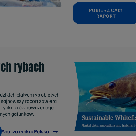
POBIERZ CAŁY
RAPORT
ych rybach
ikich białych ryb objętych
najnowszy raport zawiera
go rynku zrównoważonego
innych gatunków.
Analiza rynku: Polska