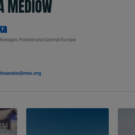
LA MEDIÓW
ka
anager, Poland and Central Europe
otkowska@msc.org