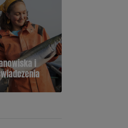
anowiska i
świadczenia