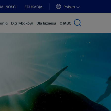
Sites
Polska
UALNOŚCI
EDUKACJA
dania
Dla rybaków
Dla biznesu
O MSC