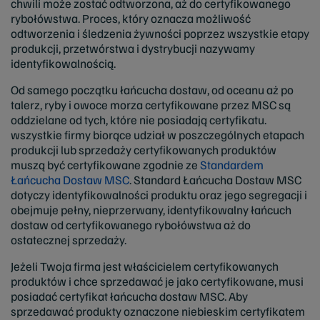
chwili może zostać odtworzona, aż do certyfikowanego
rybołówstwa. Proces, który oznacza możliwość
odtworzenia i śledzenia żywności poprzez wszystkie etapy
produkcji, przetwórstwa i dystrybucji nazywamy
identyfikowalnością.
Od samego początku łańcucha dostaw, od oceanu aż po
talerz, ryby i owoce morza certyfikowane przez MSC są
oddzielane od tych, które nie posiadają certyfikatu.
wszystkie firmy biorące udział w poszczególnych etapach
produkcji lub sprzedaży certyfikowanych produktów
muszą być certyfikowane zgodnie ze
Standardem
Łańcucha Dostaw MSC
. Standard Łańcucha Dostaw MSC
dotyczy identyfikowalności produktu oraz jego segregacji i
obejmuje pełny, nieprzerwany, identyfikowalny łańcuch
dostaw od certyfikowanego rybołówstwa aż do
ostatecznej sprzedaży.
Jeżeli Twoja firma jest właścicielem certyfikowanych
produktów i chce sprzedawać je jako certyfikowane, musi
posiadać certyfikat łańcucha dostaw MSC. Aby
sprzedawać produkty oznaczone niebieskim certyfikatem