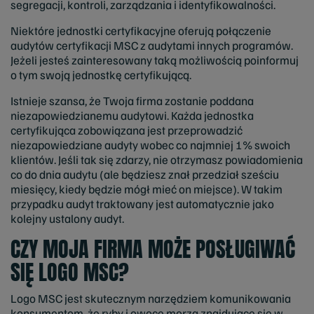
segregacji, kontroli, zarządzania i identyfikowalności.
Niektóre jednostki certyfikacyjne oferują połączenie
audytów certyfikacji MSC z audytami innych programów.
Jeżeli jesteś zainteresowany taką możliwością poinformuj
o tym swoją jednostkę certyfikującą.
Istnieje szansa, że Twoja firma zostanie poddana
niezapowiedzianemu audytowi. Każda jednostka
certyfikująca zobowiązana jest przeprowadzić
niezapowiedziane audyty wobec co najmniej 1% swoich
klientów. Jeśli tak się zdarzy, nie otrzymasz powiadomienia
co do dnia audytu (ale będziesz znał przedział sześciu
miesięcy, kiedy będzie mógł mieć on miejsce). W takim
przypadku audyt traktowany jest automatycznie jako
kolejny ustalony audyt.
CZY MOJA FIRMA MOŻE POSŁUGIWAĆ
SIĘ LOGO MSC?
Logo MSC jest skutecznym narzędziem komunikowania
konsumentom, że ryby i owoce morza znajdujące się w