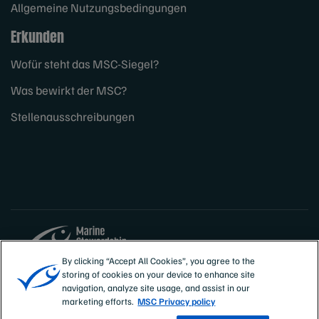
Allgemeine Nutzungsbedingungen
Erkunden
Wofür steht das MSC-Siegel?
Was bewirkt der MSC?
Stellenausschreibungen
By clicking “Accept All Cookies”, you agree to the
storing of cookies on your device to enhance site
Sites
Deutschland, Österreich, Schweiz
navigation, analyze site usage, and assist in our
marketing efforts.
MSC Privacy policy