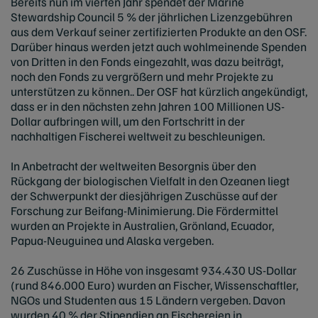
Bereits nun im vierten Jahr spendet der Marine
Stewardship Council 5 % der jährlichen Lizenzgebühren
aus dem Verkauf seiner zertifizierten Produkte an den OSF.
Darüber hinaus werden jetzt auch wohlmeinende Spenden
von Dritten in den Fonds eingezahlt, was dazu beiträgt,
noch den Fonds zu vergrößern und mehr Projekte zu
unterstützen zu können.. Der OSF hat kürzlich angekündigt,
dass er in den nächsten zehn Jahren 100 Millionen US-
Dollar aufbringen will, um den Fortschritt in der
nachhaltigen Fischerei weltweit zu beschleunigen.
In Anbetracht der weltweiten Besorgnis über den
Rückgang der biologischen Vielfalt in den Ozeanen liegt
der Schwerpunkt der diesjährigen Zuschüsse auf der
Forschung zur Beifang-Minimierung. Die Fördermittel
wurden an Projekte in Australien, Grönland, Ecuador,
Papua-Neuguinea und Alaska vergeben.
26 Zuschüsse in Höhe von insgesamt 934.430 US-Dollar
(rund 846.000 Euro) wurden an Fischer, Wissenschaftler,
NGOs und Studenten aus 15 Ländern vergeben. Davon
wurden 40 % der Stipendien an Fischereien in