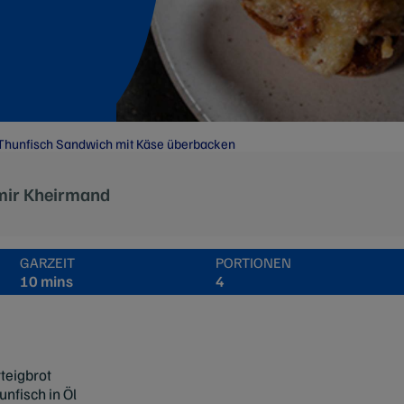
Thunfisch Sandwich mit Käse überbacken
mir Kheirmand
GARZEIT
PORTIONEN
10 mins
4
teigbrot
nfisch in Öl