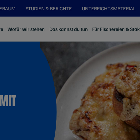
SERAUM
STUDIEN & BERICHTE
UNTERRICHTSMATERIAL
re
Wofür wir stehen
Das kannst du tun
Für Fischereien & Sta
MIT