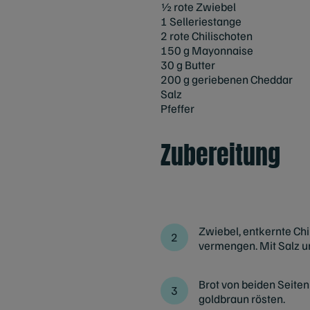
½ rote Zwiebel
1 Selleriestange
2 rote Chilischoten
150 g Mayonnaise
30 g Butter
200 g geriebenen Cheddar
Salz
Pfeffer
Zubereitung
Zwiebel, entkernte Ch
vermengen. Mit Salz u
Brot von beiden Seiten
goldbraun rösten.