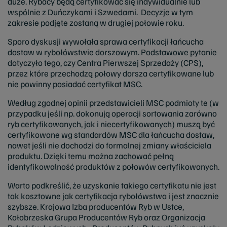
duże. Rybacy będą certyfikować się indywidualnie lub
wspólnie z Duńczykami i Szwedami. Decyzje w tym
zakresie podjęte zostaną w drugiej połowie roku.
Sporo dyskusji wywołała sprawa certyfikacji łańcucha
dostaw w rybołówstwie dorszowym. Podstawowe pytanie
dotyczyło tego, czy Centra Pierwszej Sprzedaży (CPS),
przez które przechodzą połowy dorsza certyfikowane lub
nie powinny posiadać certyfikat MSC.
Według zgodnej opinii przedstawicieli MSC podmioty te (w
przypadku jeśli np. dokonują operacji sortowania zarówno
ryb certyfikowanych, jak i niecertyfikowanych) muszą być
certyfikowane wg standardów MSC dla łańcucha dostaw,
nawet jeśli nie dochodzi do formalnej zmiany właściciela
produktu. Dzięki temu można zachować pełną
identyfikowalność produktów z połowów certyfikowanych.
Warto podkreślić, że uzyskanie takiego certyfikatu nie jest
tak kosztowne jak certyfikacja rybołówstwa i jest znacznie
szybsze. Krajowa Izba producentów Ryb w Ustce,
Kołobrzeska Grupa Producentów Ryb oraz Organizacja