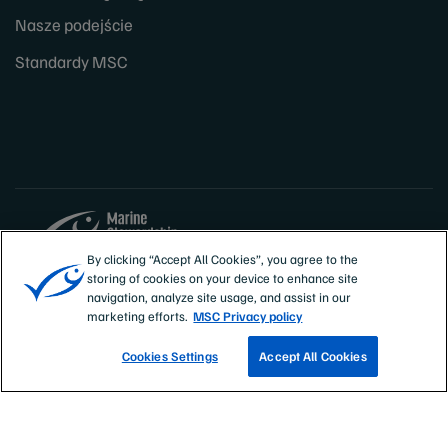
Nasze podejście
Standardy MSC
By clicking “Accept All Cookies”, you agree to the
storing of cookies on your device to enhance site
Sites
Polska
navigation, analyze site usage, and assist in our
marketing efforts.
MSC Privacy policy
Cookies Settings
Accept All Cookies
ZNAJDŹ CERTYFIKOWANE RYBOŁÓWSTWO