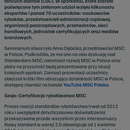
łańcuch dostaw (CoC). W spotkaniu, które zostało
poświęcone tym zmianom udział wzięło kilkunastu
ekspertów i ponad 70 uczestników: naukowców
rybaków, przedstawicieli administracji rządowej,
organizacji pozarządowych, przetwórców, sieci
handlowych, jednostek certyfikujących oraz mediów
branżowych.
Seminarium otworzyła Anna Dębicka, przedstawiciel MSC
w Polsce. Podkreśliła, że ma ono na celu dyskusję nad
Standardami MSC, natomiast rozwój MSC w Polsce oraz
plany na przyszłość będą prezentowane przy okazji
kolejnych spotkań. Zamiast prezentacji uczestnicy
obejrzeli krótki film obrazujący działalność MSC w Polsce,
dostępny również na kanale
YouTube MSC Polska.
Sesja: Certyfikacja rybołówstwa MSC
Proces rewizji standardów rybołówstwa trwał od 2012
roku i uwzględnił dotychczasowe doświadczenia
przekazywane przede wszystkim przez interesariuszy.
Nowy standard w wersji 2.0 obowiązuje od 1 kwietnia