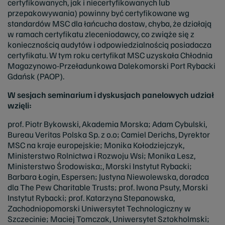
certyfikowanych, jak i niecertyfikowanych lub
przepakowywania) powinny być certyfikowane wg
standardów MSC dla łańcucha dostaw, chyba, że działają
w ramach certyfikatu zleceniodawcy, co zwiąże się z
koniecznością audytów i odpowiedzialnością posiadacza
certyfikatu. W tym roku certyfikat MSC uzyskała Chłodnia
Magazynowo-Przeładunkowa Dalekomorski Port Rybacki
Gdańsk (PAOP).
W sesjach seminarium i dyskusjach panelowych udział
wzięli:
prof. Piotr Bykowski, Akademia Morska; Adam Cybulski,
Bureau Veritas Polska Sp. z o.o; Camiel Derichs, Dyrektor
MSC na kraje europejskie; Monika Kołodziejczyk,
Ministerstwo Rolnictwa i Rozwoju Wsi; Monika Lesz,
Ministerstwo Środowiska;, Morski Instytut Rybacki;
Barbara Łogin, Espersen; Justyna Niewolewska, doradca
dla The Pew Charitable Trusts; prof. Iwona Psuty, Morski
Instytut Rybacki; prof. Katarzyna Stepanowska,
Zachodniopomorski Uniwersytet Technologiczny w
Szczecinie; Maciej Tomczak, Uniwersytet Sztokholmski;