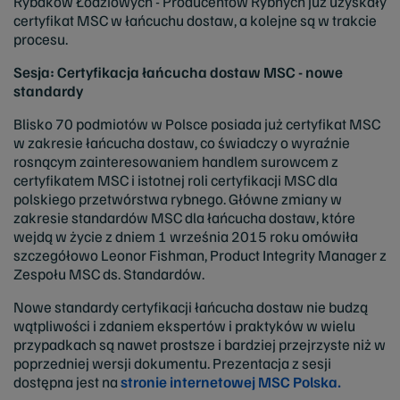
Rybaków Łodziowych - Producentów Rybnych już uzyskały
certyfikat MSC w łańcuchu dostaw, a kolejne są w trakcie
procesu.
Sesja: Certyfikacja łańcucha dostaw MSC - nowe
standardy
Blisko 70 podmiotów w Polsce posiada już certyfikat MSC
w zakresie łańcucha dostaw, co świadczy o wyraźnie
rosnącym zainteresowaniem handlem surowcem z
certyfikatem MSC i istotnej roli certyfikacji MSC dla
polskiego przetwórstwa rybnego. Główne zmiany w
zakresie standardów MSC dla łańcucha dostaw, które
wejdą w życie z dniem 1 września 2015 roku omówiła
szczegółowo Leonor Fishman, Product Integrity Manager z
Zespołu MSC ds. Standardów.
Nowe standardy certyfikacji łańcucha dostaw nie budzą
wątpliwości i zdaniem ekspertów i praktyków w wielu
przypadkach są nawet prostsze i bardziej przejrzyste niż w
poprzedniej wersji dokumentu. Prezentacja z sesji
dostępna jest na
stronie internetowej MSC Polska.