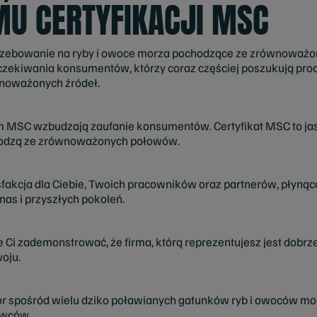
U CERTYFIKACJI MSC
rzebowanie na ryby i owoce morza pochodzące ze zrównoważony
zekiwania konsumentów, którzy coraz częściej poszukują pro
noważonych źródeł.
em MSC wzbudzają zaufanie konsumentów. Certyfikat MSC to jas
chodzą ze zrównoważonych połowów.
ysfakcja dla Ciebie, Twoich pracowników oraz partnerów, płyn
as i przyszłych pokoleń.
 Ci zademonstrować, że firma, którą reprezentujesz jest dobrz
oju.
ór spośród wielu dziko poławianych gatunków ryb i owoców mor
awców.