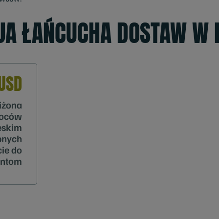
JA ŁAŃCUCHA DOSTAW W 
USD
liżona
woców
eskim
pnych
ie do
entom