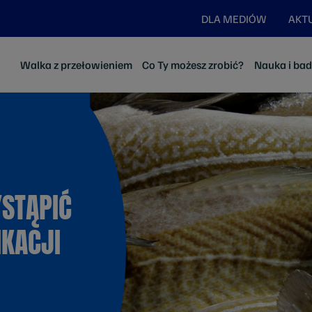
DLA MEDIÓW
AKT
Walka z przełowieniem
Co Ty możesz zrobić?
Nauka i ba
STĄPIĆ
KACJI