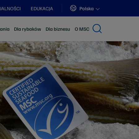
Sites
Polska
UALNOŚCI
EDUKACJA
dania
Dla rybaków
Dla biznesu
O MSC