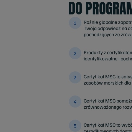
DO PROGRAM
Rośnie globalne zapot
Twoja odpowiedź na oc
pochodzących ze zrów
Produkty z certyfikat
identyfikowalne i po
Certyfikat MSC to sat
zasobów morskich dla n
Certyfikat MSC pomoże
zrównoważonego rozw
Certyfikat MSC to wyb
certyfikowanych dost