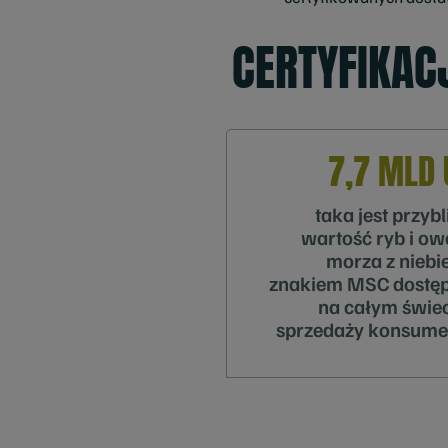
CERTYFIKAC
7,7 MLD 
taka jest przyb
wartość ryb i o
morza z niebi
znakiem MSC dostę
na całym świec
sprzedaży konsum